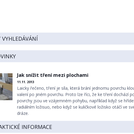
Y VYHLEDÁVÁNÍ
OVINKY
Jak snížit tření mezi plochami
11.11. 2013
Laicky řečeno, tření je síla, která brání jednomu povrchu kl
valení po jiném povrchu. Proto lze říci, že ke tření dochází 
povrchy jsou ve vzájemném pohybu, například když se hřídel
radiálním ložisuo, nebo když se kuličkové ložisko otáčí ve s
dráze.
AKTICKÉ INFORMACE