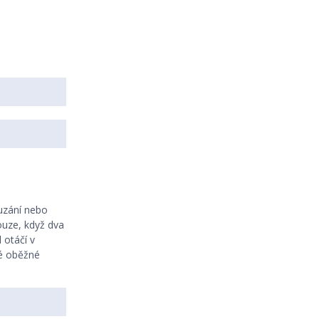
ouzání nebo
pouze, když dva
 otáčí v
vé oběžné