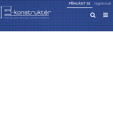
PŘIHLÁSIT SE
registrovat
TECHNICKÉ VÝPOČTY
PRAKTICKÉ INFORMACE
PŘEVODY JEDNOTEK
zapamatovat heslo
ČLÁNKY
CAD MODELY
STROJNICKÉ TABULKY