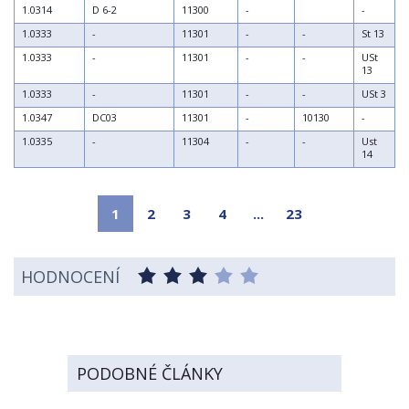
1.0314
D 6-2
11300
-
-
1.0333
-
11301
-
-
St 13
1.0333
-
11301
-
-
USt
13
1.0333
-
11301
-
-
USt 3
1.0347
DC03
11301
-
10130
-
1.0335
-
11304
-
-
Ust
14
1
2
3
4
...
23
HODNOCENÍ
PODOBNÉ ČLÁNKY