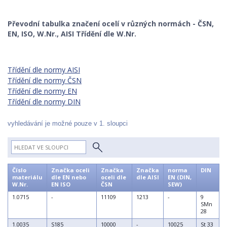
Převodní tabulka značení ocelí v různých normách - ČSN,
EN, ISO, W.Nr., AISI Třídění dle W.Nr.
Třídění dle normy AISI
Třídění dle normy ČSN
Třídění dle normy EN
Třídění dle normy DIN
vyhledávání je možné pouze v 1. sloupci
Číslo
Značka oceli
Značka
Značka
norma
DIN
materiálu
dle EN nebo
oceli dle
dle AISI
EN (DIN,
W.Nr.
EN ISO
ČSN
SEW)
1.0715
-
11109
1213
-
9
SMn
28
1.0035
S185
10000
-
10025
St 33