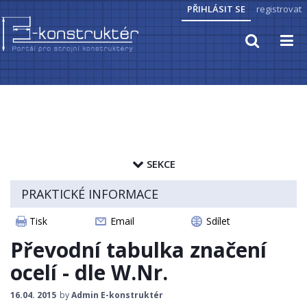
PŘIHLÁSIT SE
registrovat
TECHNICKÉ VÝPOČTY
PRAKTICKÉ INFORMACE
SEKCE
PŘEVODY JEDNOTEK
zapamatovat heslo
PRAKTICKÉ INFORMACE
ZNAČENÍ HUTNÍCH MATERIÁLŮ
ČLÁNKY
Tisk
Email
Sdílet
CAD MODELY
PŘEVOD TVRDOSTI MATERIÁLŮ
Převodní tabulka značení
STROJNICKÉ TABULKY
ocelí - dle W.Nr.
VLASTNOSTI LÁTEK A MATERIÁLŮ
16.04. 2015
by
Admin E-konstruktér
KRYTÍ IP