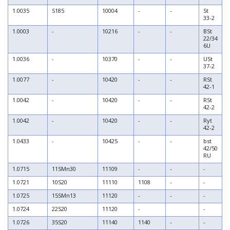
1.0035
S185
10004
-
-
St
33-2
1.0003
-
10216
-
-
BSt
22/34
6U
1.0036
-
10370
-
-
USt
37-2
1.0077
-
10420
-
-
RSt
42-1
1.0042
-
10420
-
-
RSt
42-2
1.0042
-
10420
-
-
Ryt
42-2
1.0433
-
10425
-
-
bst
42/50
RU
1.0715
11SMn30
11109
-
-
-
1.0721
10S20
11110
1108
-
-
1.0725
15SMn13
11120
-
-
-
1.0724
22S20
11120
-
-
1.0726
35S20
11140
1140
-
-