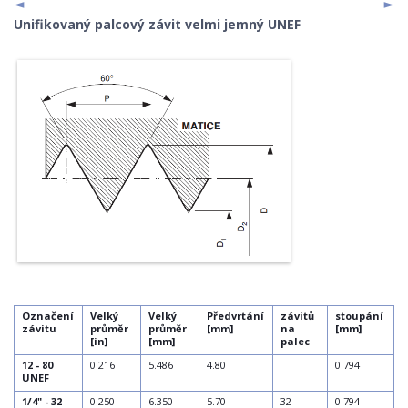
ZÁVITY
Unifikovaný palcový závit velmi jemný UNEF
TECHNICKÉ KRESLENÍ
SLOVNÍKY
Označení
Velký
Velký
Předvrtání
závitů
stoupání
závitu
průměr
průměr
[mm]
na
[mm]
[in]
[mm]
palec
12 - 80
0.216
5.486
4.80
¨
0.794
UNEF
1/4" - 32
0.250
6.350
5.70
32
0.794