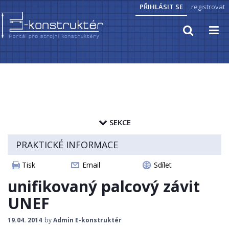
PŘIHLÁSIT SE
registrovat
TECHNICKÉ VÝPOČTY
PRAKTICKÉ INFORMACE
SEKCE
PŘEVODY JEDNOTEK
zapamatovat heslo
PRAKTICKÉ INFORMACE
ZNAČENÍ HUTNÍCH MATERIÁLŮ
ČLÁNKY
Tisk
Email
Sdílet
PŘEVOD TVRDOSTI MATERIÁLŮ
CAD MODELY
unifikovaný palcový závit
VLASTNOSTI LÁTEK A MATERIÁLŮ
STROJNICKÉ TABULKY
UNEF
KRYTÍ IP
19.04. 2014
by
Admin E-konstruktér