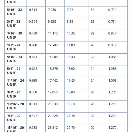
UNEF
5/16" - 32
0.313
7.938
7.25
32
0.794
UNEF
3/8" - 32
0.375
9.525
8.85
32
0.794
UNEF
7/16" - 28
0.438
11.112
10.35
28
0.907
UNEF
1/2" - 28
0.500
12.700
11.80
28
0.907
UNEF
9/16" - 24
0.563
14.288
13.40
24
1.058
UNEF
5/8" - 24
0.625
15.875
15.00
24
1.058
UNEF
11/16" - 24
0.688
17.462
16.60
24
1.058
UNEF
3/4" - 20
0.750
19.050
18.00
20
1.270
UNEF
13/16" - 20
0.813
20.638
19.60
20
1.270
UNEF
7/8" - 20
0.875
22.225
21.15
20
1.270
UNEF
15/16" - 20
0.938
23.812
22.70
20
1.270
UNEF