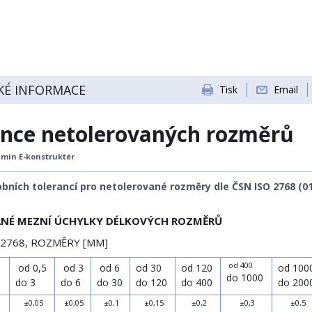
KÉ INFORMACE
Tisk
Email
ance netolerovaných rozměrů
min E-konstruktér
bních tolerancí pro netolerované rozměry dle ČSN ISO 2768 (01
ANÉ MEZNÍ ÚCHYLKY DÉLKOVÝCH ROZMĚRŮ
 2768, ROZMĚRY [MM]
i
od 400
od 0,5
od 3
od 6
od 30
od 120
od 100
do 1000
do 3
do 6
do 30
do 120
do 400
do 200
±0,05
±0,05
±0,1
±0,15
±0,2
±0,3
±0,5