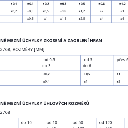
±0,1
±0,1
±0,2
±0,3
±0,5
±0,8
±1,2
±0,2
±0,3
±0,5
±0,8
±1,2
±2
±3
-
±0,5
±1
±1,5
±2,5
±4
±6
NÉ MEZNÍ ÚCHYLKY ZKOSENÍ A ZAOBLENÍ HRAN
 2768, ROZMĚRY [MM]
i
od 0,5
od 3
přes 
do 3
do 6
±0,2
±0,5
±1
±0,4
±1
±2
ANÉ MEZNÍ ÚCHYLKY ÚHLOVÝCH ROZMĚRŮ
 2768
i
do 10
od 10
od 50
od 120