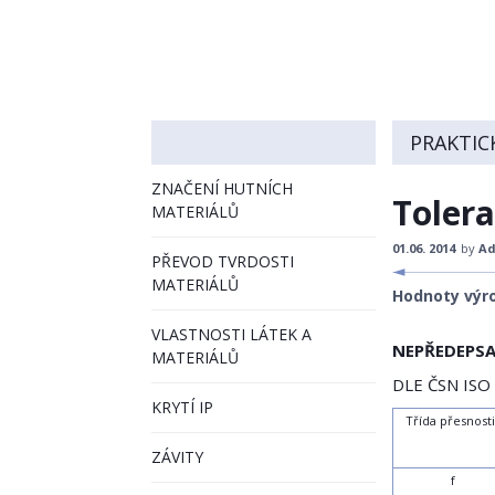
PRAKTIC
ZNAČENÍ HUTNÍCH
Toler
MATERIÁLŮ
01.06. 2014
by
Ad
PŘEVOD TVRDOSTI
MATERIÁLŮ
Hodnoty výro
VLASTNOSTI LÁTEK A
NEPŘEDEPS
MATERIÁLŮ
DLE ČSN ISO
KRYTÍ IP
Třída přesnost
ZÁVITY
f