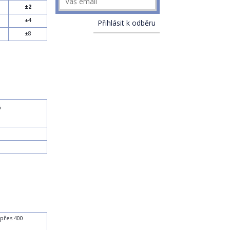
±2
±4
±8
6
přes 400