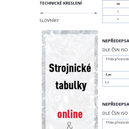
TECHNICKÉ KRESLENÍ
m
c
v
SLOVNÍKY
NEPŘEDEPSA
DLE ČSN ISO
Třída přesnost
f,m
c,v
NEPŘEDEPS
DLE ČSN ISO
Třída přesnost