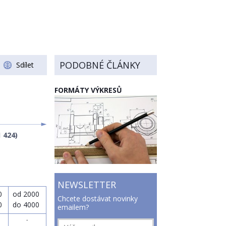
PODOBNÉ ČLÁNKY
Sdílet
FORMÁTY VÝKRESŮ
 424)
NEWSLETTER
0
od 2000
Chcete dostávat novinky
0
do 4000
emailem?
-