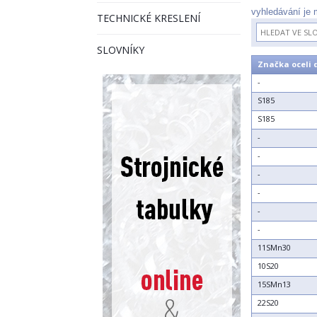
vyhledávání je 
TECHNICKÉ KRESLENÍ
SLOVNÍKY
Značka oceli 
-
S185
S185
-
-
-
-
-
-
11SMn30
10S20
15SMn13
22S20