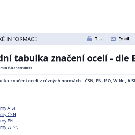
KÉ INFORMACE
Tisk
Email
ní tabulka značení ocelí - dle
min E-konstruktér
lka značení ocelí v různých normách - ČSN, EN, ISO, W.Nr., AISI
rmy AISI
ormy ČSN
ormy EN
ormy W.Nr.