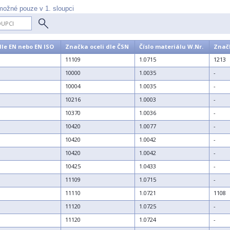
možné pouze v 1. sloupci
dle EN nebo EN ISO
Značka oceli dle ČSN
Číslo materiálu W.Nr.
Značk
11109
1.0715
1213
10000
1.0035
-
10004
1.0035
-
10216
1.0003
-
10370
1.0036
-
10420
1.0077
-
10420
1.0042
-
10420
1.0042
-
10425
1.0433
-
11109
1.0715
-
11110
1.0721
1108
11120
1.0725
-
11120
1.0724
-