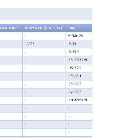
a dle AISI
norma EN (DIN, SEW)
DIN
-
9 SMn 28
10025
St 33
-
St 33-2
-
BSt 22/34 6U
-
USt 37-2
-
RSt 42-1
-
RSt 42-2
-
Ryt 42-2
-
bst 42/50 RU
-
-
-
-
-
-
-