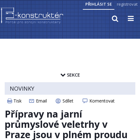
PŘIHLÁSIT SE
registrovat
TECHNICKÉ VÝPOČTY
PRAKTICKÉ INFORMACE
SEKCE
PŘEVODY JEDNOTEK
zapamatovat heslo
NOVINKY
HYDRAULIKA, PNEUMATIKA
ČLÁNKY
Tisk
Email
Sdílet
Komentovat
ELEKTROPOHONY
CAD MODELY
Přípravy na jarní
SENZORIKA
STROJNICKÉ TABULKY
průmyslové veletrhy v
Praze jsou v plném proudu
ZAJÍMAVOSTI