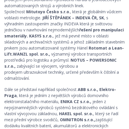
automatizovaných strojů a výrobních linek.
Společnost
Mitutoyo Česko s.r.o
., která je globálním vůdcem
voblasti metrologie.
JIŘÍ ŠTĚPÁNEK – INDEVA ČR, SK
, s
výhradním zastoupením značky INDEVA která je světovou
jedničkou v navrhování nejmodernějších
řešení pro manipulaci
smateriály.
KASYS s.r.o.
, jež má pevné místo v oblasti
skladových a archivačních systémů a jehož základním stavebním
prvkem jsou automatizované systémy Hänel
Rotomat
a
Lean-
Lift.
WANZL spol. sr.o.,
významný výrobce transportních
prostředků pro logistiku a průmysl.
NOTUS – POWERSONIC
s.r.o.,
zabývající se vývojem, výrobou a
prodejem ultrazvukové techniky, určené především k čištění a
odmašťování.
Dále se představí například společnost
ABB s.r.o., Elektro-
Praga
, která je jedním z největších výrobců domovního
elektroinstalačního materiálu,
ENIKA CZ s.r.o.,
jeden z
nejvýznamnějších výrobců systémů bezdrátového ovládání s
vlastní vývojovou základnou,
HAKEL
spol. sr.o.
, který se řadí
mezi přední výrobce svodičů,
OMNITRON s.r.o.,
zajišťující
dodávku kvalitních baterií, akumulátorů a elektronických