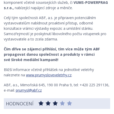
komponent včetně souvisejících služeb, či
VUMS-POWERPRAG
s.r.o.,
nabízející napájecí zdroje a měniče.
Celý tým společnosti ABF, a.s. je připraven potenciálním
vystavovatelům nabídnout proaktivní přístup, odborné
konzultace vrámci výstavby expozic a umístění stánku.
Samozřejmostí je poskytnutí libovolného počtu vstupenek pro
vystavovatele a to zcela zdarma.
Čím dříve se zájemci přihlásí, tím více může tým ABF
propagovat danou společnost a produkty v rámci
své
široké mediální kampaně!
Bližší informace včetně přihlášek na jednotlivé veletrhy
naleznete na
www.prumysloveveletrhy.cz
.
ABF, a.s., Mimoňská 645, 190 00 Praha 9, tel: +420 225 291136,
e-mail:
prumysl@abf.cz
HODNOCENÍ