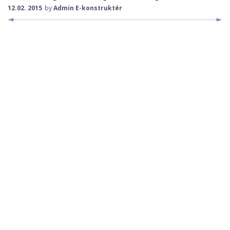
12.02. 2015
by
Admin E-konstruktér
STROJNÍ KOMPONENTY
ROBOTIKA, ŘÍDÍCÍ SYSTÉMY
KONSTRUKČNÍ MATERIÁLY
KONSTRUKCE
BEZPEČNOST STROJŮ