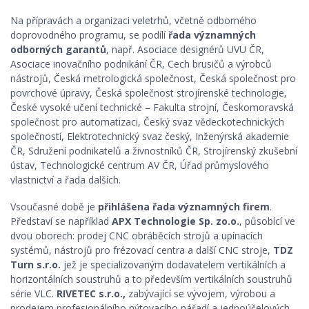
Na přípravách a organizaci veletrhů, včetně odborného
doprovodného programu, se podílí
řada významných
odborných garantů
, např. Asociace designérů UVU ČR,
Asociace inovačního podnikání ČR, Cech brusičů a výrobců
nástrojů, Česká metrologická společnost, Česká společnost pro
povrchové úpravy, Česká společnost strojírenské technologie,
České vysoké učení technické – Fakulta strojní, Českomoravská
společnost pro automatizaci, Český svaz vědeckotechnických
společností, Elektrotechnický svaz český, Inženýrská akademie
ČR, Sdružení podnikatelů a živnostníků ČR, Strojírenský zkušební
ústav, Technologické centrum AV ČR, Úřad průmyslového
vlastnictví a řada dalších.
Vsoučasné době je
přihlášena řada významných firem
.
Představí se například
APX Technologie Sp. zo.o.
, působící ve
dvou oborech: prodej CNC obráběcích strojů a upínacích
systémů, nástrojů pro frézovací centra a další CNC stroje,
TDZ
Turn s.r.o.
jež je specializovaným dodavatelem vertikálních a
horizontálních soustruhů a to především vertikálních soustruhů
série VLC.
RIVETEC s.r.o.,
zabývající se vývojem, výrobou a
prodejem profesionálního nýtovacího nářadí a jednoúčelových