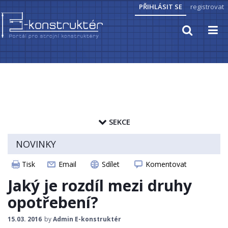
PŘIHLÁSIT SE
registrovat
TECHNICKÉ VÝPOČTY
PRAKTICKÉ INFORMACE
SEKCE
PŘEVODY JEDNOTEK
zapamatovat heslo
NOVINKY
HYDRAULIKA, PNEUMATIKA
ČLÁNKY
Tisk
Email
Sdílet
Komentovat
ELEKTROPOHONY
CAD MODELY
Jaký je rozdíl mezi druhy
SENZORIKA
STROJNICKÉ TABULKY
opotřebení?
ZAJÍMAVOSTI
15.03. 2016
by
Admin E-konstruktér