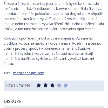
Železo a železné materiály jsou nejen náchylné ke korozi, ale
také u nich dochází k odlupování, kterým se obnaží další vrstva,
a oxidace tak může pokračovat v procesu degradace. V případě
materiálů, u kterých se vytváří ochranná vrstva, může mírná
abraze nebo i namáhání vyvolat šíření trhlin nebo oddělení oxidu
hliníku, a tím umožnit pokračování korozivního opotřebení.
Korozivní opotřebení je ovlivňováno napětím. Výrazně ho
urychluje koroze za napětí a korozní únava. Rozdíl mezi těmito
dvěma procesy spočívá v poměrech namáhání. Statické
namáhání vyvolává korozi za napětí, zatímco dynamičtější
namáhání, například cyklické zatěžování, vyvolává korozní
únavu.
zdroj:
machinedesign.com
HODNOCENÍ
DISKUZE