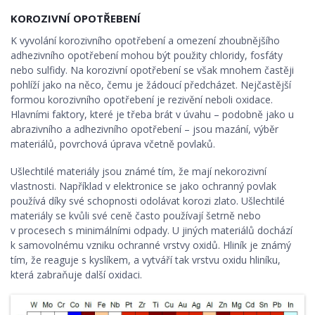
KOROZIVNÍ OPOTŘEBENÍ
K vyvolání korozivního opotřebení a omezení zhoubnějšího
adhezivního opotřebení mohou být použity chloridy, fosfáty
nebo sulfidy. Na korozivní opotřebení se však mnohem častěji
pohlíží jako na něco, čemu je žádoucí předcházet. Nejčastější
formou korozivního opotřebení je rezivění neboli oxidace.
Hlavními faktory, které je třeba brát v úvahu – podobně jako u
abrazivního a adhezivního opotřebení – jsou mazání, výběr
materiálů, povrchová úprava včetně povlaků.
Ušlechtilé materiály jsou známé tím, že mají nekorozivní
vlastnosti. Například v elektronice se jako ochranný povlak
používá díky své schopnosti odolávat korozi zlato. Ušlechtilé
materiály se kvůli své ceně často používají šetrně nebo
v procesech s minimálními odpady. U jiných materiálů dochází
k samovolnému vzniku ochranné vrstvy oxidů. Hliník je známý
tím, že reaguje s kyslíkem, a vytváří tak vrstvu oxidu hliníku,
která zabraňuje další oxidaci.