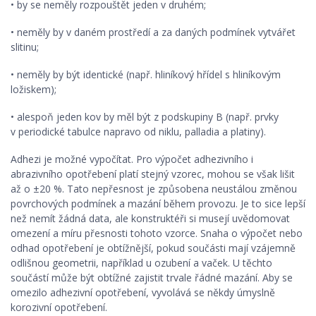
• by se neměly rozpouštět jeden v druhém;
• neměly by v daném prostředí a za daných podmínek vytvářet
slitinu;
• neměly by být identické (např. hliníkový hřídel s hliníkovým
ložiskem);
• alespoň jeden kov by měl být z podskupiny B (např. prvky
v periodické tabulce napravo od niklu, palladia a platiny).
Adhezi je možné vypočítat. Pro výpočet adhezivního i
abrazivního opotřebení platí stejný vzorec, mohou se však lišit
až o ±20 %. Tato nepřesnost je způsobena neustálou změnou
povrchových podmínek a mazání během provozu. Je to sice lepší
než nemít žádná data, ale konstruktéři si musejí uvědomovat
omezení a míru přesnosti tohoto vzorce. Snaha o výpočet nebo
odhad opotřebení je obtížnější, pokud součásti mají vzájemně
odlišnou geometrii, například u ozubení a vaček. U těchto
součástí může být obtížné zajistit trvale řádné mazání. Aby se
omezilo adhezivní opotřebení, vyvolává se někdy úmyslně
korozivní opotřebení.