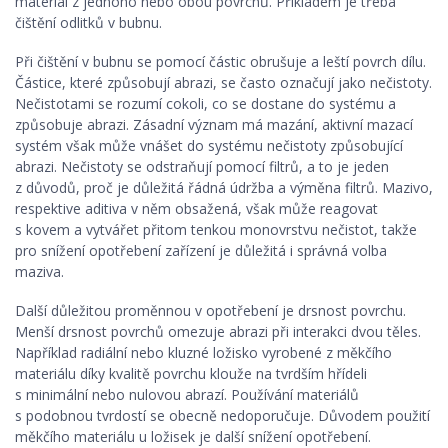
materiál z jednoho nebo obou povrchů. Příkladem je třeba
čištění odlitků v bubnu.
Při čištění v bubnu se pomocí částic obrušuje a leští povrch dílu.
Částice, které způsobují abrazi, se často označují jako nečistoty.
Nečistotami se rozumí cokoli, co se dostane do systému a
způsobuje abrazi. Zásadní význam má mazání, aktivní mazací
systém však může vnášet do systému nečistoty způsobující
abrazi. Nečistoty se odstraňují pomocí filtrů, a to je jeden
z důvodů, proč je důležitá řádná údržba a výměna filtrů. Mazivo,
respektive aditiva v něm obsažená, však může reagovat
s kovem a vytvářet přitom tenkou monovrstvu nečistot, takže
pro snížení opotřebení zařízení je důležitá i správná volba
maziva.
Další důležitou proměnnou v opotřebení je drsnost povrchu.
Menší drsnost povrchů omezuje abrazi při interakci dvou těles.
Například radiální nebo kluzné ložisko vyrobené z měkčího
materiálu díky kvalitě povrchu klouže na tvrdším hřídeli
s minimální nebo nulovou abrazí. Používání materiálů
s podobnou tvrdostí se obecně nedoporučuje. Důvodem použití
měkčího materiálu u ložisek je další snížení opotřebení.