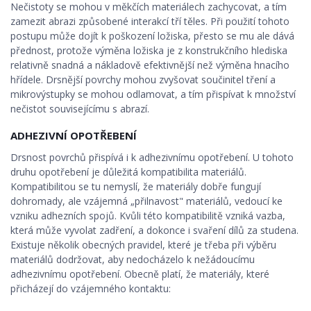
Nečistoty se mohou v měkčích materiálech zachycovat, a tím
zamezit abrazi způsobené interakcí tří těles. Při použití tohoto
postupu může dojít k poškození ložiska, přesto se mu ale dává
přednost, protože výměna ložiska je z konstrukčního hlediska
relativně snadná a nákladově efektivnější než výměna hnacího
hřídele. Drsnější povrchy mohou zvyšovat součinitel tření a
mikrovýstupky se mohou odlamovat, a tím přispívat k množství
nečistot souvisejícímu s abrazí.
ADHEZIVNÍ OPOTŘEBENÍ
Drsnost povrchů přispívá i k adhezivnímu opotřebení. U tohoto
druhu opotřebení je důležitá kompatibilita materiálů.
Kompatibilitou se tu nemyslí, že materiály dobře fungují
dohromady, ale vzájemná „přilnavost" materiálů, vedoucí ke
vzniku adhezních spojů. Kvůli této kompatibilitě vzniká vazba,
která může vyvolat zadření, a dokonce i svaření dílů za studena.
Existuje několik obecných pravidel, které je třeba při výběru
materiálů dodržovat, aby nedocházelo k nežádoucímu
adhezivnímu opotřebení. Obecně platí, že materiály, které
přicházejí do vzájemného kontaktu: