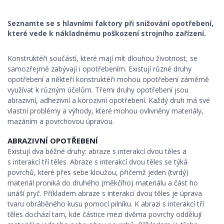
Seznamte se s hlavními faktory při snižování opotřebení,
které vede k nákladnému poškození strojního zařízení.
Konstruktéři součástí, které mají mít dlouhou životnost, se
samozřejmě zabývají i opotřebením. Existují různé druhy
opotřebení a někteří konstruktéři mohou opotřebení záměrně
využívat k různým účelům. Třemi druhy opotřebení jsou
abrazivní, adhezivní a korozivní opotřebení. Každý druh má své
vlastní problémy a výhody, které mohou ovlivněny materiály,
mazáním a povrchovou úpravou.
ABRAZIVNÍ OPOTŘEBENÍ
Existují dva běžné druhy: abraze s interakcí dvou těles a
s interakcí tří těles. Abraze s interakcí dvou těles se týká
povrchů, které přes sebe kloužou, přičemž jeden (tvrdý)
materiál proniká do druhého (měkčího) materiálu a část ho
unáší pryč. Příkladem abraze s interakcí dvou těles je úprava
tvaru obráběného kusu pomocí pilníku. K abrazi s interakcí tří
těles dochází tam, kde částice mezi dvěma povrchy oddělují