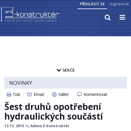
PŘIHLÁSIT SE
registrovat
TECHNICKÉ VÝPOČTY
PRAKTICKÉ INFORMACE
SEKCE
PŘEVODY JEDNOTEK
zapamatovat heslo
NOVINKY
HYDRAULIKA, PNEUMATIKA
ČLÁNKY
Tisk
Email
Sdílet
Komentovat
CAD MODELY
ELEKTROPOHONY
Šest druhů opotřebení
STROJNICKÉ TABULKY
hydraulických součástí
SENZORIKA
13.12. 2015
by
Admin E-konstruktér
ZAJÍMAVOSTI