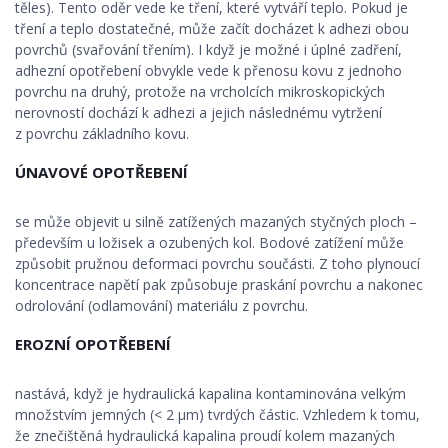
těles). Tento oděr vede ke tření, které vytváří teplo. Pokud je
tření a teplo dostatečné, může začít docházet k adhezi obou
povrchů (svařování třením). I když je možné i úplné zadření,
adhezní opotřebení obvykle vede k přenosu kovu z jednoho
povrchu na druhý, protože na vrcholcích mikroskopických
nerovností dochází k adhezi a jejich následnému vytržení
z povrchu základního kovu.
ÚNAVOVÉ OPOTŘEBENÍ
se může objevit u silně zatížených mazaných styčných ploch –
především u ložisek a ozubených kol. Bodové zatížení může
způsobit pružnou deformaci povrchu součásti. Z toho plynoucí
koncentrace napětí pak způsobuje praskání povrchu a nakonec
odrolování (odlamování) materiálu z povrchu.
EROZNÍ OPOTŘEBENÍ
nastává, když je hydraulická kapalina kontaminována velkým
množstvím jemných (< 2 µm) tvrdých částic. Vzhledem k tomu,
že znečištěná hydraulická kapalina proudí kolem mazaných