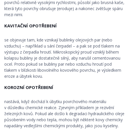
povrchů relativně vysokými rychlostmi, působí jako brusná kaše,
která tyto povrchy obrušuje (eroduje) a nakonec zvětšuje spáru
mezi nimi.
KAVITAČNÍ OPOTŘEBENÍ
se objevuje tam, kde vznikají bublinky olejových par (nebo
vzduchu) – například u sání čerpadel – a pak se pod tlakem na
výstupu z čerpadla hroutí. Mikroskopický proud vzniklý během
kolapsu bubliny je dostatečně silný, aby narušil cementovanou
ocel. Proto pokud se bubliny par nebo vzduchu hroutí pod
tlakem v blízkosti libovolného kovového povrchu, je výsledkem
eroze a úbytek kovu.
KOROZNÍ OPOTŘEBENÍ
nastává, když dochází k úbytku povrchového materiálu
v důsledku chemické reakce. Zjevným příkladem je rezivění
železných kovů. Pokud ale došlo k degradaci hydraulického oleje
působením vody nebo tepla, mohou být některé kovy chemicky
napadány vedlejšími chemickými produkty, jako jsou kyseliny.