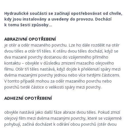
Hydraulické součásti se začínají opotřebovávat od chvíle,
kdy jsou instalovány a uvedeny do provozu. Dochází
k tomu šesti způsoby…
ABRAZIVNÍ OPOTŘEBENÍ
je otěr a oděr mazaného povrchu. Lze ho dále rozdělit na otěr
dvou těles a otěr tří těles. K otěru dvou těles dochází, když se
dva mazané povrchy dostanou do vzájemného přímého
kontaktu – obvykle v důsledku zmizení mazacího olejového
filmu. Otěr tří těles nastává, když dojde k překlenutí spáry mezi
dvěma mazanými povrchy jednou nebo více tvrdými částicemi.
V tomto případě mohou za oděr mazaného povrchu nebo
povrchů tvrdé částice o velikosti spáry mezi povrchy.
ADHEZNÍ OPOTŘEBENÍ
obvykle nastává jako další fáze abraze dvou těles. Pokud zmizí
olejový film mezi dvěma mazanými povrchy, které se vzájemně
pohybují, začíná docházet k odírání obou povrchů (otěr dvou