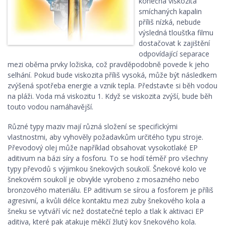
konečná viskozita
smíchaných kapalin
příliš nízká, nebude
výsledná tloušťka filmu
dostačovat k zajištění
odpovídající separace
mezi oběma prvky ložiska, což pravděpodobně povede k jeho
selhání. Pokud bude viskozita příliš vysoká, může být následkem
zvýšená spotřeba energie a vznik tepla. Představte si běh vodou
na pláži. Voda má viskozitu 1. Když se viskozita zvýší, bude běh
touto vodou namáhavější.
Různé typy maziv mají různá složení se specifickými
vlastnostmi, aby vyhověly požadavkům určitého typu stroje.
Převodový olej může například obsahovat vysokotlaké EP
aditivum na bázi síry a fosforu. To se hodí téměř pro všechny
typy převodů s výjimkou šnekových soukolí. Šnekové kolo ve
šnekovém soukolí je obvykle vyrobeno z mosazného nebo
bronzového materiálu. EP aditivum se sírou a fosforem je příliš
agresivní, a kvůli délce kontaktu mezi zuby šnekového kola a
šneku se vytváří víc než dostatečné teplo a tlak k aktivaci EP
aditiva, které pak atakuje měkčí žlutý kov šnekového kola.