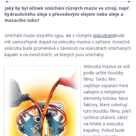
Jaký by byl účinek smíchání různých maziv ve stroji, např.
STROJNÍ KOMPONENTY
hydraulického oleje s převodovým olejem nebo oleje a
mazacího tuku?
ROBOTIKA, ŘÍDÍCÍ SYSTÉMY
Smíchání maziv stejného typu, ale s různými
viskozitami
bude
KONSTRUKČNÍ MATERIÁLY
mít samozřejmě dopad na viskozitu maziva v zařízení. Konečná
viskozita bude proměnlivá v závislosti na viskozitách smíchaných
KONSTRUKCE
kapalin a na množstvích, ve kterých jsou smíchány.
BEZPEČNOST STROJŮ
Viskozita maziva se volí
podle určité tloušťky
filmu. Tento film
zajišťuje separaci mezi
valivými a nehybnými
elementy ložiska. Mezi
faktory, které ovlivňují
tuto tloušťku filmu, patří
rychlost otáčení, zátěž
na hřídeli a viskozita
kapaliny. Pokud bude