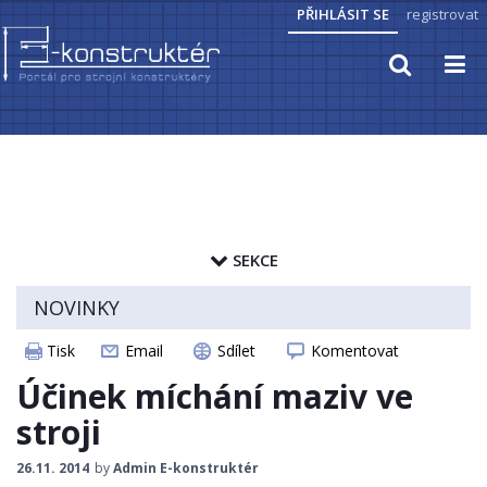
PŘIHLÁSIT SE
registrovat
TECHNICKÉ VÝPOČTY
PRAKTICKÉ INFORMACE
SEKCE
PŘEVODY JEDNOTEK
zapamatovat heslo
NOVINKY
HYDRAULIKA, PNEUMATIKA
ČLÁNKY
Tisk
Email
Sdílet
Komentovat
CAD MODELY
ELEKTROPOHONY
Účinek míchání maziv ve
STROJNICKÉ TABULKY
stroji
SENZORIKA
26.11. 2014
by
Admin E-konstruktér
ZAJÍMAVOSTI