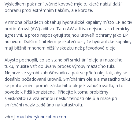
Výsledkem pak není tvárné kovové mýdlo, které nabízí další
ochranu proti extrémním tlakům, ale koroze.
V mnoha případech obsahují hydraulické kapaliny místo EP aditiv
protiotěrová (AW) aditiva. Tato AW aditiva nejsou tak chemicky
agresivní, a proto neposkytují stejnou úroveň ochrany jako EP
aditivum. Dalším činitelem je skutečnost, že hydraulické kapaliny
mají běžně mnohem nižší viskozitu než převodové oleje.
Abyste pochopili, co se stane při smíchání oleje a mazacího
tuku, musíte vzít do úvahy proces výroby mazacího tuku.
Nejprve se vyrobí zahušťovadlo a pak se přidá olej tak, aby se
dosáhlo požadované úrovně. Smícháním oleje a mazacího tuku
se proto změní poměr základního oleje k zahušťovadlu, a to
povede k řidší konzistenci. Přidejte k tomu problémy
s viskozitou a vzájemnou neslučitelností olejů a máte při
smíchání maziv zaděláno na katastrofu.
zdroj:
machinerylubrication.com