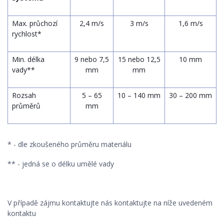
Max. průchozí
2,4 m
/s
3 m/s
1,6 m/s
rychlost
*
Min. délka
9 nebo 7,5
15 nebo 12,5
10 mm
vady
**
mm
mm
Rozsah
5 – 65
10 – 140 mm
30 – 200 mm
průměrů
mm
* - dle zkoušeného průměru materiálu
** - jedná se o délku umělé vady
V případě zájmu kontaktujte nás kontaktujte na níže uvedeném
kontaktu