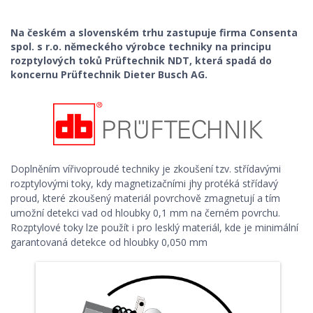
Na českém a slovenském trhu zastupuje firma Consenta
spol. s r.o. německého výrobce techniky na principu
rozptylových toků Prüftechnik NDT, která spadá do
koncernu Prüftechnik Dieter Busch AG.
Doplněním vířivoproudé techniky je zkoušení tzv. střídavými
rozptylovými toky, kdy magnetizačními jhy protéká střídavý
proud, které zkoušený materiál povrchově zmagnetují a tím
umožní detekci vad od hloubky 0,1 mm na černém povrchu.
Rozptylové toky lze použít i pro lesklý materiál, kde je minimální
garantovaná detekce od hloubky 0,050 mm