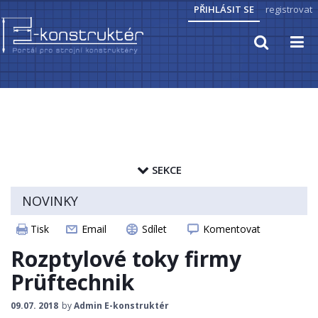
PŘIHLÁSIT SE
registrovat
TECHNICKÉ VÝPOČTY
PRAKTICKÉ INFORMACE
SEKCE
PŘEVODY JEDNOTEK
zapamatovat heslo
NOVINKY
HYDRAULIKA, PNEUMATIKA
ČLÁNKY
Tisk
Email
Sdílet
Komentovat
ELEKTROPOHONY
CAD MODELY
Rozptylové toky firmy
SENZORIKA
STROJNICKÉ TABULKY
Prüftechnik
ZAJÍMAVOSTI
09.07. 2018
by
Admin E-konstruktér