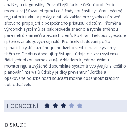
analýzy a diagnostiky. Pokročilejší funkce řešení problémů
mohou zajišťovat integraci celé řady součástí systému, včetně
regulátorů tlaku, a poskytovat tak základ pro vysokou úroveň
síťového propojení a bezpečného přístupu k datům. Přeměna
výrobních systémů se pak provede snadno a rychle změnou
parametrů snímačů a akčních členů. Rozhraní Fieldbus vylepšuje
i přenos analogových signálů. Pro účely sledování počtu
spínacích cyklů každého jednotlivého ventilu navíc systémy
sběrnice Fieldbus dovolují zpřístupnit údaje o stavu systému
řídicí jednotkou samostatně. Vzhledem k jednoduššímu
monitoringu a zvýšené disponibilitě systémů vyplývající z lepšího
plánování intervalů údržby je díky preventivní údržbě a
opakované použitelnosti součástí možné dosáhnout kratších
dob odstávek.
HODNOCENÍ
DISKUZE