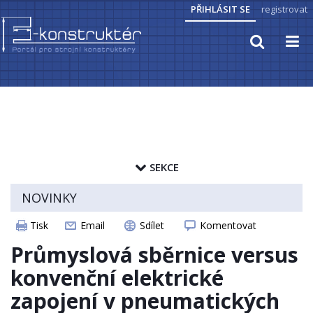
PŘIHLÁSIT SE
registrovat
TECHNICKÉ VÝPOČTY
PRAKTICKÉ INFORMACE
SEKCE
PŘEVODY JEDNOTEK
zapamatovat heslo
NOVINKY
HYDRAULIKA, PNEUMATIKA
ČLÁNKY
Tisk
Email
Sdílet
Komentovat
ELEKTROPOHONY
CAD MODELY
Průmyslová sběrnice versus
SENZORIKA
STROJNICKÉ TABULKY
konvenční elektrické
zapojení v pneumatických
ZAJÍMAVOSTI