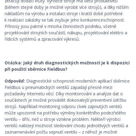
zkracují dodací lhůty. Výrobce stroje má větší produktivitu
(během stejné doby je možné vyrobit více strojů), a díky nižším
nákladům na výrobu a instalaci stroje i kratší době potřebné
k realizaci zakázky se tak zvyšuje jeho konkurenceschopnost.
Přínosy jsou patrné v mnoha činnostech podniku, včetně
projektování strojních součástí, nákupu, projektování elektro a
řídicích systémů a zpracování výkresů.
Otázka: Jaký druh diagnostických možností je k dispozici
při použití sběrnice Fieldbus?
Odpověď:
Diagnostické schopnosti moderních aplikací sběrnice
Fieldbus u pneumatických ventilů zapadají přesně mezi
požadavky Internetu věcí. Díky monitorování a analýze dat o
součástech je možné provádět dokonalejší preventivní údržbu
strojů. Například monitoring odporu cívek zapnutých ventilů
může upozornit na potřebu výměny konkrétního podezřelého
ventilu – dřív, než u stroje vznikne problém. Někteří výrobci
ventilů nabízejí možnost sledování chodu jednotlivých ventilů a
zaznamenávání počtu sepnutí ventilu – z něhož je možné