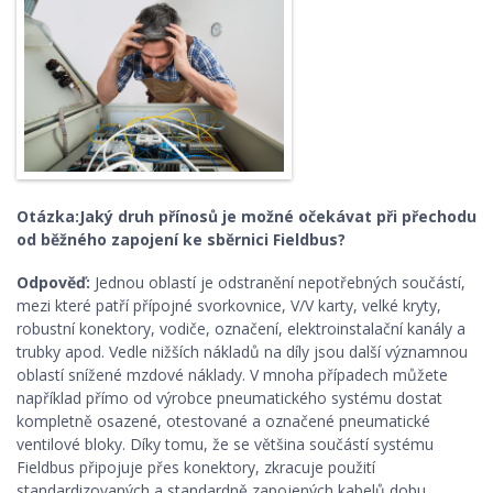
Otázka:Jaký druh přínosů je možné očekávat při přechodu
od běžného zapojení ke sběrnici Fieldbus?
Odpověď:
Jednou oblastí je odstranění nepotřebných součástí,
mezi které patří přípojné svorkovnice, V/V karty, velké kryty,
robustní konektory, vodiče, označení, elektroinstalační kanály a
trubky apod. Vedle nižších nákladů na díly jsou další významnou
oblastí snížené mzdové náklady. V mnoha případech můžete
například přímo od výrobce pneumatického systému dostat
kompletně osazené, otestované a označené pneumatické
ventilové bloky. Díky tomu, že se většina součástí systému
Fieldbus připojuje přes konektory, zkracuje použití
standardizovaných a standardně zapojených kabelů dobu