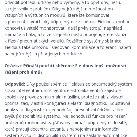
odvodit potřebu údržby nebo výměny, a to opět dřív, než u
stroje vznikne problém. Díky nejrůznějším možnostem
vstupních a výstupních modulů, které lze kombinovat
s pneumatickými bloky připojenými ke sběrnici Fieldbus, mohou
koncoví uživatelé monitorovat i další prvky strojů, například
snímače a tlaky, a to ze stejného místa připojení, které slouží
k řízení pneumatických ventilů. Rozšířené systémy sběrnice
Fieldbus také umožňují sledování komunikace a tolerancí napětí
na nejrůznějších připojených modulech.
Otázka: Přináší použití sběrnice Fieldbus lepší možnosti
řešení problémů?
Odpověď:
Díky použití sběrnice Fieldbus se pneumatický systém
stává inteligentním. Inteligentní elektronika ventilů zajišťuje
spolehlivý provoz s minimálním úsilím, protože nabízí vlastní
optimalizaci, vlastní konfiguraci a vlastní diagnostiku. Soustavná
analýza a diagnostika zjednodušují preventivní údržbu, a tím
zvyšují disponibilitu systému. Nejjednodušší funkce pro řešení
problémů mohou být zajišťovány snímači připojenými do sítě,
které pracují decentralizovaně, s napojením na informační
systém zvyšující disponibilitu systému na základě automatické