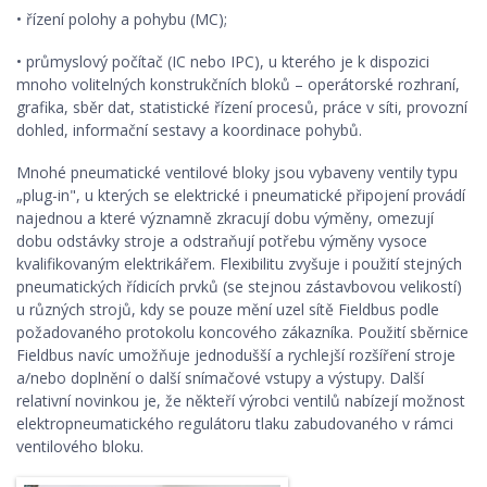
• řízení polohy a pohybu (MC);
• průmyslový počítač (IC nebo IPC), u kterého je k dispozici
mnoho volitelných konstrukčních bloků – operátorské rozhraní,
grafika, sběr dat, statistické řízení procesů, práce v síti, provozní
dohled, informační sestavy a koordinace pohybů.
Mnohé pneumatické ventilové bloky jsou vybaveny ventily typu
„plug-in", u kterých se elektrické i pneumatické připojení provádí
najednou a které významně zkracují dobu výměny, omezují
dobu odstávky stroje a odstraňují potřebu výměny vysoce
kvalifikovaným elektrikářem. Flexibilitu zvyšuje i použití stejných
pneumatických řídicích prvků (se stejnou zástavbovou velikostí)
u různých strojů, kdy se pouze mění uzel sítě Fieldbus podle
požadovaného protokolu koncového zákazníka. Použití sběrnice
Fieldbus navíc umožňuje jednodušší a rychlejší rozšíření stroje
a/nebo doplnění o další snímačové vstupy a výstupy. Další
relativní novinkou je, že někteří výrobci ventilů nabízejí možnost
elektropneumatického regulátoru tlaku zabudovaného v rámci
ventilového bloku.