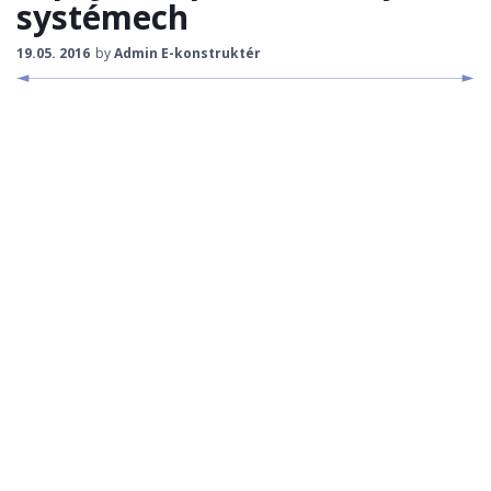
systémech
STROJNÍ KOMPONENTY
19.05. 2016
by
Admin E-konstruktér
ROBOTIKA, ŘÍDÍCÍ SYSTÉMY
KONSTRUKČNÍ MATERIÁLY
KONSTRUKCE
BEZPEČNOST STROJŮ