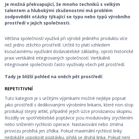
Je možná překvapující, že mnoho techniků s velkým
talentem a hlubokými zkušenostmi má problém
zodpovědět otázky týkající se typu nebo typů výrobního
prostředí v jejich společnosti.
Většina společností využívá při výrobě jediného produktu více
než jedno ztěchto prostředí. Určitě to platí vzhledem
ksoučasnému využívání dodavatelské základny, oproti historické
praxi vertikálně integrovaných společností. Vertikálně
integrované společnosti často využívaly všech pět prostředí.
Tady je bližší pohled na oněch pět prostředí:
REPETITIVNÍ
Tuto kategorii je s určitými výjimkami možné nejlépe popsat
jako prostředí s dedikovanými výrobními linkami, které non-stop
produkují stejný artikl, případně jejich úzce provázanou skupinu.
Rozdíly ve spotřebitelské poptávce jsou modulovány zrychlením
nebo snížením rychlosti operace. Nastavování nebo změna
provozu probíhá jen zřídka. Pokud maximální rychlost linky
nedokáže uspokojit poptávku, přidá se druhá linka. Pokud není