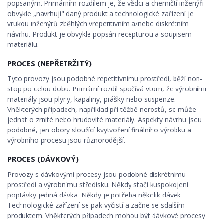
popsaným. Primárním rozdílem je, že vědci a chemičtí inženýři
obvykle „navrhují" daný produkt a technologické zařízení je
vrukou inženýrů zběhlých vrepetitivním a/nebo diskrétním
návrhu. Produkt je obvykle popsán recepturou a soupisem
materiálu.
PROCES (NEPŘETRŽITÝ)
Tyto provozy jsou podobné repetitivnímu prostředí, běží non-
stop po celou dobu. Primární rozdíl spočívá vtom, že výrobními
materiály jsou plyny, kapaliny, prášky nebo suspenze.
Vněkterých případech, například při těžbě nerostů, se může
jednat o zrnité nebo hrudovité materiály. Aspekty návrhu jsou
podobné, jen obory sloužící kvytvoření finálního výrobku a
výrobního procesu jsou různorodější.
PROCES (DÁVKOVÝ)
Provozy s dávkovými procesy jsou podobné diskrétnímu
prostředí a výrobnímu středisku. Někdy stačí kuspokojení
poptávky jediná dávka. Někdy je potřeba několik dávek.
Technologické zařízení se pak vyčistí a začne se sdalším
produktem. Vněkterých případech mohou být dávkové procesy