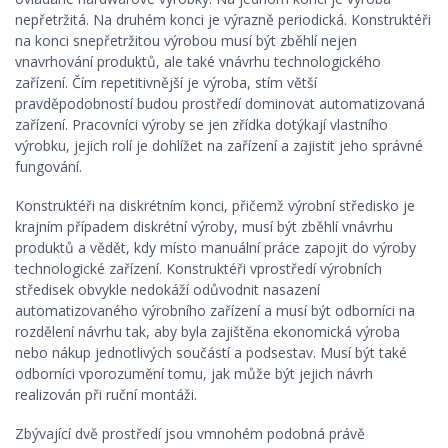
nepřetržitá. Na druhém konci je výrazně periodická. Konstruktéři
na konci snepřetržitou výrobou musí být zběhlí nejen
vnavrhování produktů, ale také vnávrhu technologického
zařízení. Čím repetitivnější je výroba, stím větší
pravděpodobností budou prostředí dominovat automatizovaná
zařízení. Pracovníci výroby se jen zřídka dotýkají vlastního
výrobku, jejich rolí je dohlížet na zařízení a zajistit jeho správné
fungování.
Konstruktéři na diskrétním konci, přičemž výrobní středisko je
krajním případem diskrétní výroby, musí být zběhlí vnávrhu
produktů a vědět, kdy místo manuální práce zapojit do výroby
technologické zařízení. Konstruktéři vprostředí výrobních
středisek obvykle nedokáží odůvodnit nasazení
automatizovaného výrobního zařízení a musí být odborníci na
rozdělení návrhu tak, aby byla zajištěna ekonomická výroba
nebo nákup jednotlivých součástí a podsestav. Musí být také
odborníci vporozumění tomu, jak může být jejich návrh
realizován při ruční montáži.
Zbývající dvě prostředí jsou vmnohém podobná právě