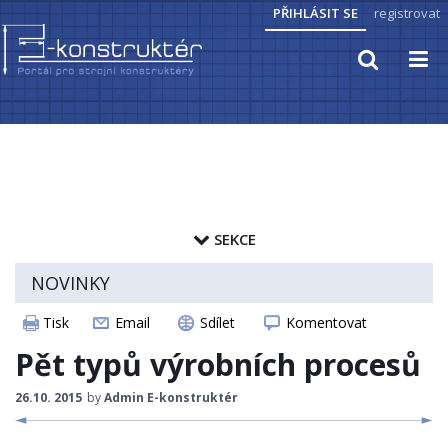
PŘIHLÁSIT SE
registrovat
TECHNICKÉ VÝPOČTY
PRAKTICKÉ INFORMACE
SEKCE
PŘEVODY JEDNOTEK
zapamatovat heslo
NOVINKY
HYDRAULIKA, PNEUMATIKA
ČLÁNKY
Tisk
Email
Sdílet
Komentovat
ELEKTROPOHONY
CAD MODELY
Pět typů výrobních procesů
SENZORIKA
STROJNICKÉ TABULKY
26.10. 2015
by
Admin E-konstruktér
ZAJÍMAVOSTI