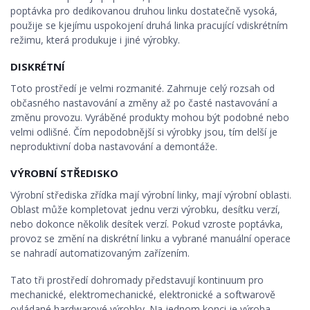
poptávka pro dedikovanou druhou linku dostatečně vysoká,
použije se kjejímu uspokojení druhá linka pracující vdiskrétním
režimu, která produkuje i jiné výrobky.
DISKRÉTNÍ
Toto prostředí je velmi rozmanité. Zahrnuje celý rozsah od
občasného nastavování a změny až po časté nastavování a
změnu provozu. Vyráběné produkty mohou být podobné nebo
velmi odlišné. Čím nepodobnější si výrobky jsou, tím delší je
neproduktivní doba nastavování a demontáže.
VÝROBNÍ STŘEDISKO
Výrobní střediska zřídka mají výrobní linky, mají výrobní oblasti.
Oblast může kompletovat jednu verzi výrobku, desítku verzí,
nebo dokonce několik desítek verzí. Pokud vzroste poptávka,
provoz se změní na diskrétní linku a vybrané manuální operace
se nahradí automatizovaným zařízením.
Tato tři prostředí dohromady představují kontinuum pro
mechanické, elektromechanické, elektronické a softwarově
ovládané hardwarové výrobky. Na jednom konci je výroba