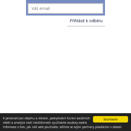
K personalizaci obsahu a reklam, poskytování funkcí sociálních
Souhlasím
médií a analýze naší návštěvnosti využíváme soubory cookie.
PODMÍNKY UŽITÍ STRÁNEK
© 2013 - 2017 E-konstruktér
Informace o tom, jak náš web používáte, sdílíme se svými partnery působícími v oblasti
O NÁS