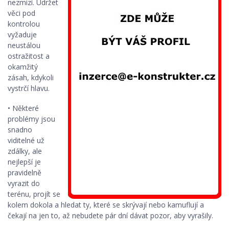
nezmizí. Udržet
věci pod
kontrolou
vyžaduje
neustálou
ostražitost a
okamžitý
zásah, kdykoli
vystrčí hlavu.
• Některé
problémy jsou
snadno
viditelné už
zdálky, ale
nejlepší je
pravidelně
vyrazit do
terénu, projít se
kolem dokola a hledat ty, které se skrývají nebo kamuflují a
čekají na jen to, až nebudete pár dní dávat pozor, aby vyrašily.