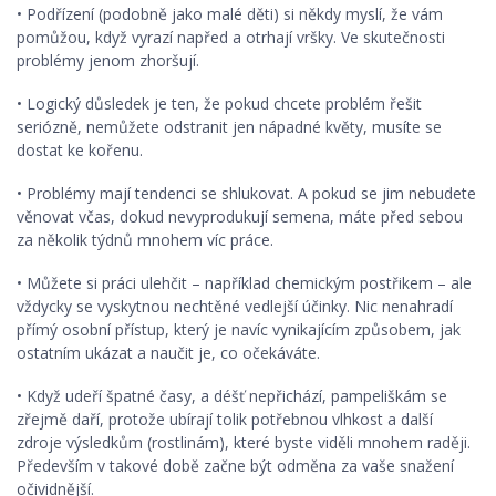
• Podřízení (podobně jako malé děti) si někdy myslí, že vám
pomůžou, když vyrazí napřed a otrhají vršky. Ve skutečnosti
problémy jenom zhoršují.
• Logický důsledek je ten, že pokud chcete problém řešit
seriózně, nemůžete odstranit jen nápadné květy, musíte se
dostat ke kořenu.
• Problémy mají tendenci se shlukovat. A pokud se jim nebudete
věnovat včas, dokud nevyprodukují semena, máte před sebou
za několik týdnů mnohem víc práce.
• Můžete si práci ulehčit – například chemickým postřikem – ale
vždycky se vyskytnou nechtěné vedlejší účinky. Nic nenahradí
přímý osobní přístup, který je navíc vynikajícím způsobem, jak
ostatním ukázat a naučit je, co očekáváte.
• Když udeří špatné časy, a déšť nepřichází, pampeliškám se
zřejmě daří, protože ubírají tolik potřebnou vlhkost a další
zdroje výsledkům (rostlinám), které byste viděli mnohem raději.
Především v takové době začne být odměna za vaše snažení
očividnější.