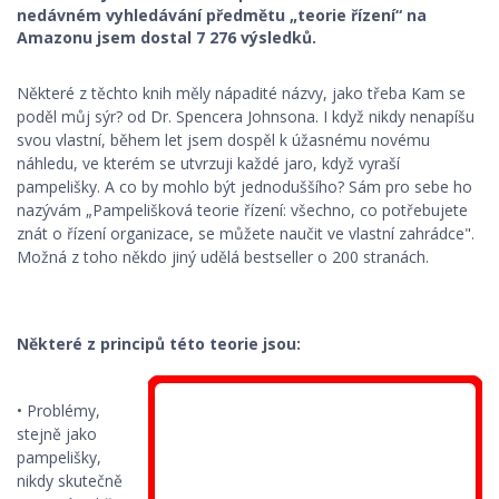
nedávném vyhledávání předmětu „teorie řízení“ na
STROJNÍ KOMPONENTY
Amazonu jsem dostal 7 276 výsledků.
ROBOTIKA, ŘÍDÍCÍ SYSTÉMY
Některé z těchto knih měly nápadité názvy, jako třeba Kam se
poděl můj sýr? od Dr. Spencera Johnsona. I když nikdy nenapíšu
KONSTRUKČNÍ MATERIÁLY
svou vlastní, během let jsem dospěl k úžasnému novému
náhledu, ve kterém se utvrzuji každé jaro, když vyraší
KONSTRUKCE
pampelišky. A co by mohlo být jednoduššího? Sám pro sebe ho
nazývám „Pampelišková teorie řízení: všechno, co potřebujete
znát o řízení organizace, se můžete naučit ve vlastní zahrádce".
BEZPEČNOST STROJŮ
Možná z toho někdo jiný udělá bestseller o 200 stranách.
Některé z principů této teorie jsou:
• Problémy,
stejně jako
pampelišky,
nikdy skutečně