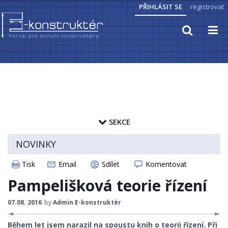
PŘIHLÁSIT SE
registrovat
TECHNICKÉ VÝPOČTY
PRAKTICKÉ INFORMACE
SEKCE
PŘEVODY JEDNOTEK
zapamatovat heslo
NOVINKY
HYDRAULIKA, PNEUMATIKA
ČLÁNKY
Tisk
Email
Sdílet
Komentovat
ELEKTROPOHONY
CAD MODELY
Pampelišková teorie řízení
SENZORIKA
STROJNICKÉ TABULKY
07.08. 2016
by
Admin E-konstruktér
ZAJÍMAVOSTI
Během let jsem narazil na spoustu knih o teorii řízení. Při