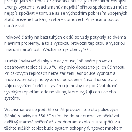
pracuje jako šéfredaktor časopisuIonicsa jako redaktor časopisu
Energy Systems. Wachsmanův největší přínos společnosti může
nejspíš spočívat v tom, že až se východním pobřežím Spojených
států přežene hurikán, světla v domovech Američanů budou i
nadále svítit.
Palivové články na bázi tuhých oxidů se vždy potýkaly se dvěma
hlavními problémy, a to s vysokou provozní teplotou a vysokou
finanční náročností. Wachsman je oba vyřešil.
Tradiční palivové články s oxidy musejí při svém provozu
dosahovat teplot až 950 °C, aby bylo dosaženo jejich účinnosti.
Při takových teplotách nelze zařízení jednoduše vypnout a
znovu zapnout, jeho výkon se postupem času zhoršuje a v
zájmu vyvážení celého systému je nezbytné používat drahé,
vysokým teplotám odolné slitiny, které zvyšují cenu celého
systému.
Wachsmanovi se podařilo snížit provozní teplotu palivových
článků s oxidy na 650 °C s tím, že do budoucna lze očekávat
další významné snížení až k hodnotám okolo 300 stupňů. Za
těchto nižších teplot bude systém schopný fungovat mnohem