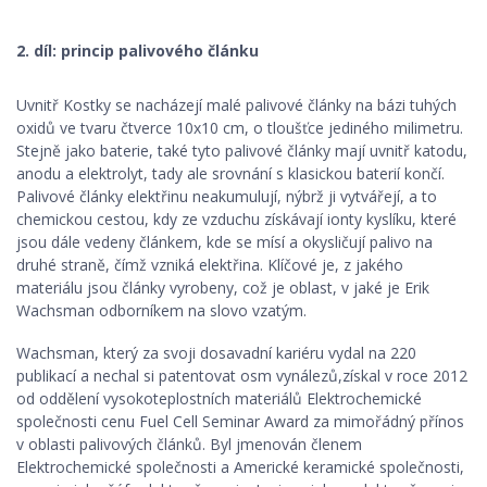
2. díl: princip palivového článku
Uvnitř Kostky se nacházejí malé palivové články na bázi tuhých
oxidů
ve tvaru čtverce 10x10 cm, o tloušťce jediného milimetru.
Stejně jako baterie, také tyto palivové články mají uvnitř katodu,
anodu a elektrolyt, tady ale srovnání s klasickou baterií končí.
Palivové články elektřinu neakumulují, nýbrž ji vytvářejí, a to
chemickou cestou, kdy ze vzduchu získávají ionty kyslíku, které
jsou dále vedeny článkem, kde se mísí a okysličují palivo na
druhé straně, čímž vzniká elektřina. Klíčové je, z jakého
materiálu jsou články vyrobeny, což je oblast, v jaké je Erik
Wachsman odborníkem na slovo vzatým.
Wachsman, který za svoji dosavadní kariéru vydal na 220
publikací a nechal si patentovat osm vynálezů,získal v roce 2012
od oddělení vysokoteplostních materiálů Elektrochemické
společnosti cenu Fuel Cell Seminar Award za mimořádný přínos
v oblasti palivových článků. Byl jmenován členem
Elektrochemické společnosti a Americké keramické společnosti,