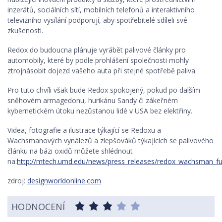
inzerátů, sociálních sítí, mobilních telefonů a interaktivního
televizního vysílání podporují, aby spotřebitelé sdíleli své
zkušenosti.
Redox do budoucna plánuje vyrábět palivové články pro
automobily, které by podle prohlášení společnosti mohly
ztrojnásobit dojezd vašeho auta při stejné spotřebě paliva.
Pro tuto chvíli však bude Redox spokojený, pokud po dalším
sněhovém armagedonu, hurikánu Sandy či zákeřném
kybernetickém útoku nezůstanou lidé v USA bez elektřiny.
Videa, fotografie a ilustrace týkající se Redoxu a
Wachsmanových vynálezů a zlepšováků týkajících se palivového
článku na bázi oxidů můžete shlédnout
na:
http://mtech.umd.edu/news/press_releases/redox_wachsman_fue
zdroj:
designworldonline.com
HODNOCENÍ