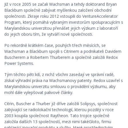
Již v roce 2005 se začali Wachsman a tehdy doktorand Bryan
Blackburn společně zabývat myšlenkou založení obchodní
společnosti. Zkraje roku 2012 vstoupili do VentureAccelerator
Program, který pomáhá vybraným investorům spolupracujícím s
Marylandskou univerzitou přenášet jejich výzkum z laboratoří
do jejich oboru tím, že vytváří nové společnosti.
Po rekordně krátkém čase, pouhých třech měsících, se
Wachsman a Blackburn spojili s Citrinem a podnikateli Davidem
Buscherem a Robertem Thurberem a společně založili Redox
Power Systems.
Tým těchto pěti lidí, z nichž všichni zasedají ve správní radě,
získal výhradní práva na Wachsmanovy patenty. Redox uzavřel s
Marylandskou univerzitu smlouvu o provádění výzkumu, aby
mohl dále vylepšovat palivové články.
Citrin, Buscher a Thurber již dříve založili Solipsys, společnost
zabývající se radiolokační technologií, kterou později v roce
2003 koupila společnost Raytheon. Tato trojice společně
založila dalších 13 společností, mezi nimi takéGloto, firmu
nabízející inovační produkty a služby, které prostřednictvím