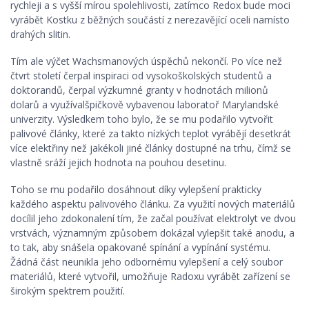
rychleji a s vyšší mírou spolehlivosti, zatímco Redox bude moci
vyrábět Kostku z běžných součástí z nerezavějící oceli namísto
drahých slitin.
Tím ale výčet Wachsmanových úspěchů nekončí. Po více než
čtvrt století čerpal inspiraci od vysokoškolských studentů a
doktorandů, čerpal výzkumné granty v hodnotách milionů
dolarů a využívalšpičkově vybavenou laboratoř Marylandské
univerzity. Výsledkem toho bylo, že se mu podařilo vytvořit
palivové články, které za takto nízkých teplot vyrábějí desetkrát
více elektřiny než jakékoli jiné články dostupné na trhu, čímž se
vlastně sráží jejich hodnota na pouhou desetinu.
Toho se mu podařilo dosáhnout díky vylepšení prakticky
každého aspektu palivového článku. Za využití nových materiálů
docílil jeho zdokonalení tím, že začal používat elektrolyt ve dvou
vrstvách, významným způsobem dokázal vylepšit také anodu, a
to tak, aby snášela opakované spínání a vypínání systému.
Žádná část neunikla jeho odbornému vylepšení a celý soubor
materiálů, které vytvořil, umožňuje Radoxu vyrábět zařízení se
širokým spektrem použití.