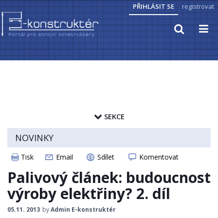
PŘIHLÁSIT SE
registrovat
TECHNICKÉ VÝPOČTY
PRAKTICKÉ INFORMACE
SEKCE
PŘEVODY JEDNOTEK
zapamatovat heslo
NOVINKY
HYDRAULIKA, PNEUMATIKA
ČLÁNKY
Tisk
Email
Sdílet
Komentovat
ELEKTROPOHONY
CAD MODELY
Palivový článek: budoucnost
SENZORIKA
STROJNICKÉ TABULKY
výroby elektřiny? 2. díl
ZAJÍMAVOSTI
05.11. 2013
by
Admin E-konstruktér