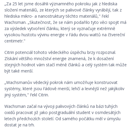
„Za 25 let jsme dosáhli významného pokroku jak z hlediska
složení materiálů, ze kterých se palivové články vyrábějí, tak z
hlediska mikro- a nanostruktury těchto materiálů," řekl
Wachsman. „Skutečnost, že se nám podařilo tyto věci spojit má
za výsledek vytvoření článku, který se vyznačuje extrémně
vysokou hustotu vývinu energie v řádu dvou wattů na čtvereční
centimetr."
Citrin potenciál tohoto vědeckého úspěchu brzy rozpoznal.
Získání většího množství energie znamená, že k dosažení
stejných hodnot vám stačí méně článků a celý systém tak může
být také menší.
„Wachsmanův vědecký pokrok nám umožňuje konstruovat
systémy, které jsou řádově menší, lehčí a levnější než jakýkoliv
jiný systém," řekl Citrin.
Wachsman začal na vývoji palivových článků na bázi tuhých
oxidů pracovat již jako postgraduální student v osmdesátých
letech předchozích století. Od samého počátku měl v úmyslu
dostat je na trh.