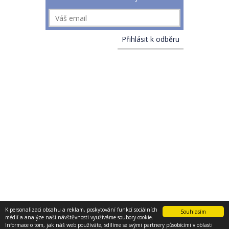
K personalizaci obsahu a reklam, poskytování funkcí sociálních
Souhlasím
médií a analýze naší návštěvnosti využíváme soubory cookie.
PODMÍNKY UŽITÍ STRÁNEK
© 2013 - 2017 E-konstruktér
Informace o tom, jak náš web používáte, sdílíme se svými partnery působícími v oblasti