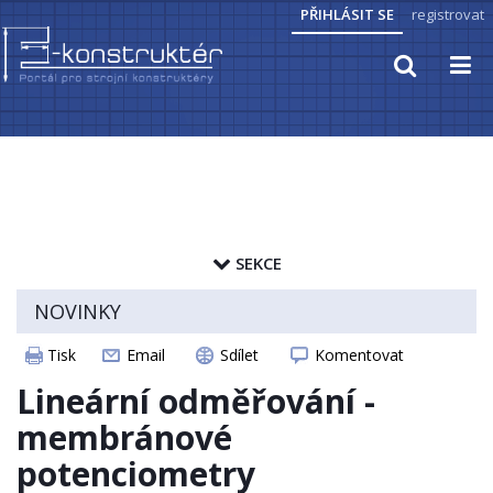
PŘIHLÁSIT SE
registrovat
TECHNICKÉ VÝPOČTY
PRAKTICKÉ INFORMACE
SEKCE
PŘEVODY JEDNOTEK
zapamatovat heslo
NOVINKY
HYDRAULIKA, PNEUMATIKA
ČLÁNKY
Tisk
Email
Sdílet
Komentovat
ELEKTROPOHONY
CAD MODELY
Lineární odměřování -
SENZORIKA
STROJNICKÉ TABULKY
membránové
potenciometry
ZAJÍMAVOSTI