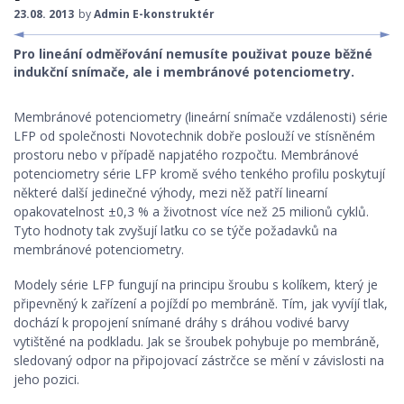
23.08. 2013
by
Admin E-konstruktér
STROJNÍ KOMPONENTY
Pro lineání odměřování nemusíte použivat pouze běžné
ROBOTIKA, ŘÍDÍCÍ SYSTÉMY
indukční snímače, ale i membránové potenciometry.
KONSTRUKČNÍ MATERIÁLY
Membránové potenciometry (lineární snímače vzdálenosti) série
LFP od společnosti Novotechnik dobře poslouží ve stísněném
KONSTRUKCE
prostoru nebo v případě napjatého rozpočtu. Membránové
potenciometry série LFP kromě svého tenkého profilu poskytují
BEZPEČNOST STROJŮ
některé další jedinečné výhody, mezi něž patří linearní
opakovatelnost ±0,3 % a životnost více než 25 milionů cyklů.
Tyto hodnoty tak zvyšují laťku co se týče požadavků na
membránové potenciometry.
Modely série LFP fungují na principu šroubu s kolíkem, který je
připevněný k zařízení a pojíždí po membráně. Tím, jak vyvíjí tlak,
dochází k propojení snímané dráhy s dráhou vodivé barvy
vytištěné na podkladu. Jak se šroubek pohybuje po membráně,
sledovaný odpor na připojovací zástrčce se mění v závislosti na
jeho pozici.