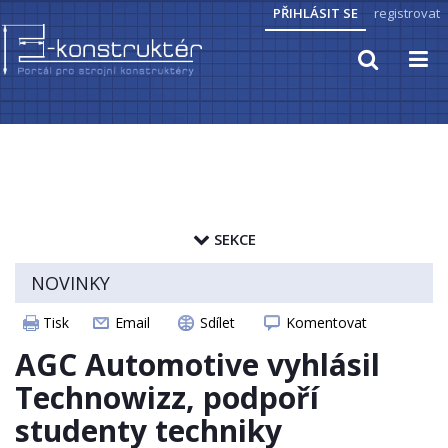
PŘIHLÁSIT SE
registrovat
TECHNICKÉ VÝPOČTY
PRAKTICKÉ INFORMACE
SEKCE
PŘEVODY JEDNOTEK
zapamatovat heslo
NOVINKY
HYDRAULIKA, PNEUMATIKA
ČLÁNKY
Tisk
Email
Sdílet
Komentovat
ELEKTROPOHONY
CAD MODELY
AGC Automotive vyhlásil
SENZORIKA
STROJNICKÉ TABULKY
Technowizz, podpoří
studenty techniky
ZAJÍMAVOSTI