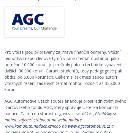
Pro vítěze jsou připraveny zajímavé finanční odměny. Vítězní
jednotlivci nebo členové týmů v rámci témat dostanou jako
odměnu 10.000 korun, jejich školy pak na technické vybavení
dalších 30.000 korun. Garanti studentů, tedy pedagogové pak
obdrží po 5.000 korunách. Celkem si tak mezi sebou autoři
vítězných řešení zadaných témat mohou rozdělit až 325.000
korun.
AGC Automotive Czech soutěž financuje prostřednictvím svého
Dárcovského fondu AGC, který spravuje Ústecká komunitní
nadace. Ta má na starost organizaci soutěže.
„Přihlášky si
mohou zájemci stáhnout na webu nadace
www.komunitninadace.cz
nebo na
www.agcautomotive.cz
a
vyplněné poslat na náš email do 1. října. Zadání je nutné