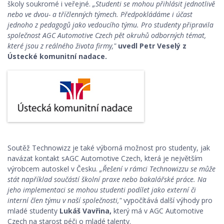
školy soukromé i veřejné.
„Studenti se mohou přihlásit jednotlivě
nebo ve dvou- a tříčlenných týmech. Předpokládáme i účast
jednoho z pedagogů jako vedoucího týmu. Pro studenty připravila
společnost AGC Automotive Czech pět okruhů odborných témat,
které jsou z reálného života firmy,"
uvedl Petr Veselý z
Ústecké komunitní nadace.
Soutěž Technowizz je také výborná možnost pro studenty, jak
navázat kontakt sAGC Automotive Czech, která je největším
výrobcem autoskel v Česku.
„Řešení v rámci Technowizzu se může
stát například součástí školní praxe nebo bakalářské práce. Na
jeho implementaci se mohou studenti podílet jako externí či
interní člen týmu v naší společnosti,"
vypočítává další výhody pro
mladé studenty
Lukáš Vavřina,
který má v AGC Automotive
Czech na starost péči o mladé talenty.