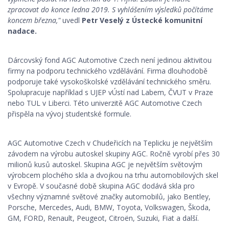
zpracovat do konce ledna 2019. S vyhlášením výsledků počítáme
koncem března,"
uvedl
Petr Veselý z Ústecké komunitní
nadace.
Dárcovský fond AGC Automotive Czech není jedinou aktivitou
firmy na podporu technického vzdělávání. Firma dlouhodobě
podporuje také vysokoškolské vzdělávání technického směru.
Spolupracuje například s UJEP vÚstí nad Labem, ČVUT v Praze
nebo TUL v Liberci. Této univerzitě AGC Automotive Czech
přispěla na vývoj studentské formule.
AGC Automotive Czech v Chudeřicích na Teplicku je největším
závodem na výrobu autoskel skupiny AGC. Ročně vyrobí přes 30
milionů kusů autoskel. Skupina AGC je největším světovým
výrobcem plochého skla a dvojkou na trhu automobilových skel
v Evropě. V současné době skupina AGC dodává skla pro
všechny významné světové značky automobilů, jako Bentley,
Porsche, Mercedes, Audi, BMW, Toyota, Volkswagen, Škoda,
GM, FORD, Renault, Peugeot, Citroën, Suzuki, Fiat a další.