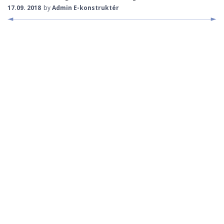
17.09. 2018
by
Admin E-konstruktér
STROJNÍ KOMPONENTY
ROBOTIKA, ŘÍDÍCÍ SYSTÉMY
KONSTRUKČNÍ MATERIÁLY
KONSTRUKCE
BEZPEČNOST STROJŮ