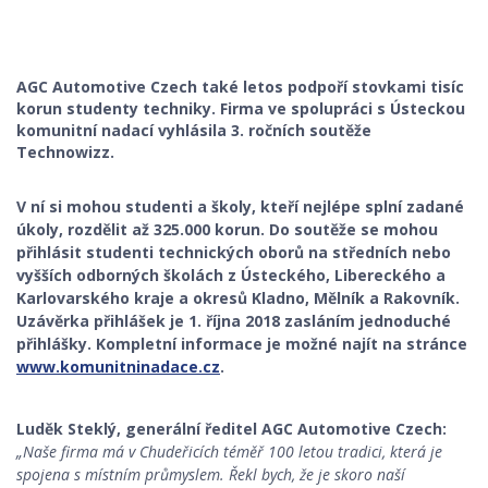
AGC Automotive Czech také letos podpoří stovkami tisíc
korun studenty techniky. Firma ve spolupráci s Ústeckou
komunitní nadací vyhlásila 3. ročních soutěže
Technowizz.
V ní si mohou studenti a školy, kteří nejlépe splní zadané
úkoly, rozdělit až 325.000 korun. Do soutěže se mohou
přihlásit studenti technických oborů na středních nebo
vyšších odborných školách z Ústeckého, Libereckého a
Karlovarského kraje a okresů Kladno, Mělník a Rakovník.
Uzávěrka přihlášek je 1. října 2018 zasláním jednoduché
přihlášky. Kompletní informace je možné najít na stránce
www.komunitninadace.cz
.
Luděk Steklý, generální ředitel AGC Automotive Czech:
„Naše firma má v Chudeřicích téměř 100 letou tradici, která je
spojena s místním průmyslem. Řekl bych, že je skoro naší