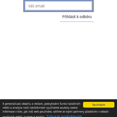
K personalizaci obsahu a reklam, poskytování funkcí sociálních
Souhlasím
médií a analýze naší návštěvnosti využíváme soubory cookie.
PODMÍNKY UŽITÍ STRÁNEK
© 2013 - 2017 E-konstruktér
Informace o tom, jak náš web používáte, sdílíme se svými partnery působícími v oblasti
O NÁS
Zobrazit podrobnosti
sociálních médií, inzerce a analýz.