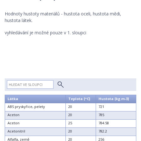
ZÁVITY
Hodnoty hustoty materiálů - hustota oceli, hustota mědi,
hustota látek.
TECHNICKÉ KRESLENÍ
vyhledávání je možné pouze v 1. sloupci
SLOVNÍKY
Látka
Teplota [°C]
Hustota [kg.m-3]
ABS pryskyřice, pelety
20
721
Aceton
20
785
Aceton
25
784.58
Acetonitril
20
782.2
Alfalfa, země
20
256