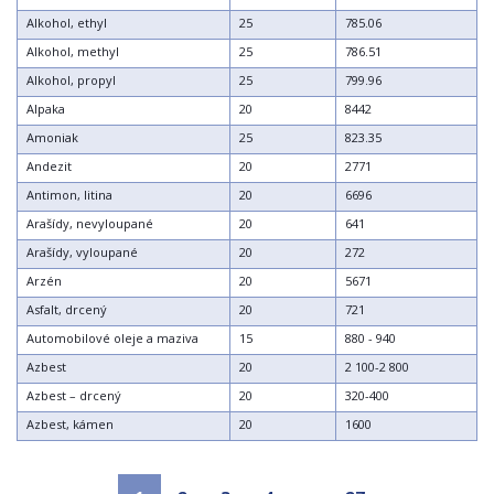
Alkohol, ethyl
25
785.06
Alkohol, methyl
25
786.51
Alkohol, propyl
25
799.96
Alpaka
20
8442
Amoniak
25
823.35
Andezit
20
2771
Antimon, litina
20
6696
Arašídy, nevyloupané
20
641
Arašídy, vyloupané
20
272
Arzén
20
5671
Asfalt, drcený
20
721
Automobilové oleje a maziva
15
880 - 940
Azbest
20
2 100-2 800
Azbest – drcený
20
320-400
Azbest, kámen
20
1600