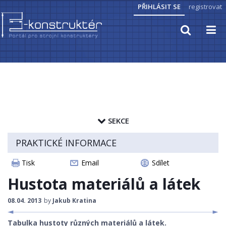
PŘIHLÁSIT SE
registrovat
TECHNICKÉ VÝPOČTY
PRAKTICKÉ INFORMACE
SEKCE
PŘEVODY JEDNOTEK
zapamatovat heslo
PRAKTICKÉ INFORMACE
ZNAČENÍ HUTNÍCH MATERIÁLŮ
ČLÁNKY
Tisk
Email
Sdílet
PŘEVOD TVRDOSTI MATERIÁLŮ
CAD MODELY
Hustota materiálů a látek
VLASTNOSTI LÁTEK A MATERIÁLŮ
STROJNICKÉ TABULKY
08.04. 2013
by
Jakub Kratina
KRYTÍ IP
Tabulka hustoty různých materiálů a látek.