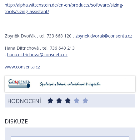
http://alpha.wittenstein.de/en-en/products/software/sizing-
tools/sizing-assistant/
Zbyněk Dvořák , tel. 733 668 120 ,
zbynek.dvorak@consenta.cz
Hana Dittrichová , tel. 736 640 213
,
hana.dittrichova@consneta.cz
www.consenta.cz
HODNOCENÍ
DISKUZE