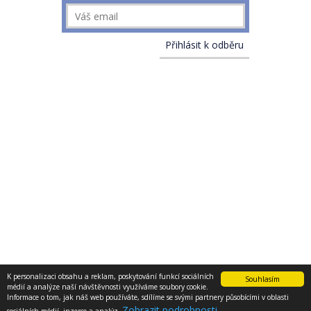
K personalizaci obsahu a reklam, poskytování funkcí sociálních
Souhlasím
médií a analýze naší návštěvnosti využíváme soubory cookie.
PODMÍNKY UŽITÍ STRÁNEK
© 2013 - 2017 E-konstruktér
Informace o tom, jak náš web používáte, sdílíme se svými partnery působícími v oblasti
O NÁS
Zobrazit podrobnosti