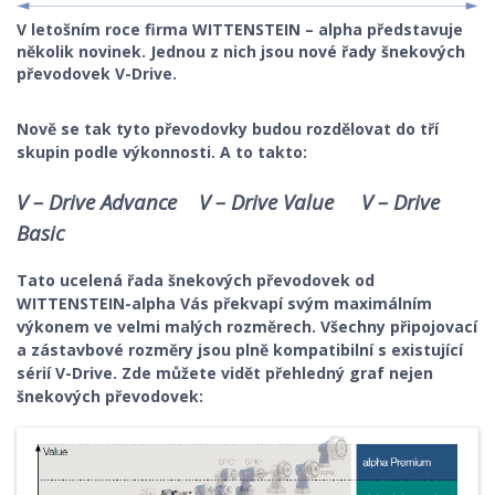
STROJNÍ KOMPONENTY
V letošním roce firma WITTENSTEIN – alpha představuje
několik novinek. Jednou z nich jsou nové řady šnekových
převodovek V-Drive.
ROBOTIKA, ŘÍDÍCÍ SYSTÉMY
Nově se tak tyto převodovky budou rozdělovat do tří
KONSTRUKČNÍ MATERIÁLY
skupin podle výkonnosti. A to takto:
KONSTRUKCE
V – Drive Advance
V – Drive Value
V – Drive
Basic
BEZPEČNOST STROJŮ
Tato ucelená řada šnekových převodovek od
WITTENSTEIN-alpha Vás překvapí svým maximálním
výkonem ve velmi malých rozměrech. Všechny připojovací
a zástavbové rozměry jsou plně kompatibilní s existující
sérií V-Drive. Zde můžete vidět přehledný graf nejen
šnekových převodovek: