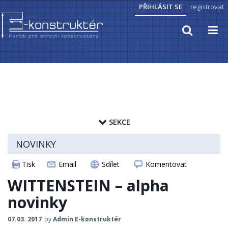
PŘIHLÁSIT SE
registrovat
TECHNICKÉ VÝPOČTY
PRAKTICKÉ INFORMACE
SEKCE
PŘEVODY JEDNOTEK
zapamatovat heslo
NOVINKY
HYDRAULIKA, PNEUMATIKA
ČLÁNKY
Tisk
Email
Sdílet
Komentovat
ELEKTROPOHONY
CAD MODELY
WITTENSTEIN – alpha
SENZORIKA
STROJNICKÉ TABULKY
novinky
ZAJÍMAVOSTI
07.03. 2017
by
Admin E-konstruktér