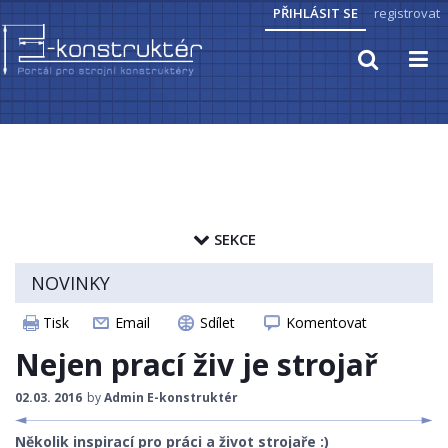
PŘIHLÁSIT SE
registrovat
TECHNICKÉ VÝPOČTY
PRAKTICKÉ INFORMACE
SEKCE
PŘEVODY JEDNOTEK
zapamatovat heslo
NOVINKY
HYDRAULIKA, PNEUMATIKA
ČLÁNKY
Tisk
Email
Sdílet
Komentovat
ELEKTROPOHONY
CAD MODELY
Nejen prací živ je strojař
SENZORIKA
STROJNICKÉ TABULKY
02.03. 2016
by
Admin E-konstruktér
ZAJÍMAVOSTI
Několik inspirací pro práci a život strojaře :)