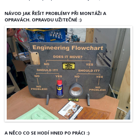
STROJNÍ KOMPONENTY
NÁVOD JAK ŘEŠIT PROBLÉMY PŘI MONTÁŽI A
OPRAVÁCH. OPRAVDU UŽITEČNÉ :)
ROBOTIKA, ŘÍDÍCÍ SYSTÉMY
KONSTRUKČNÍ MATERIÁLY
KONSTRUKCE
BEZPEČNOST STROJŮ
A NĚCO CO SE HODÍ HNED PO PRÁCI :)