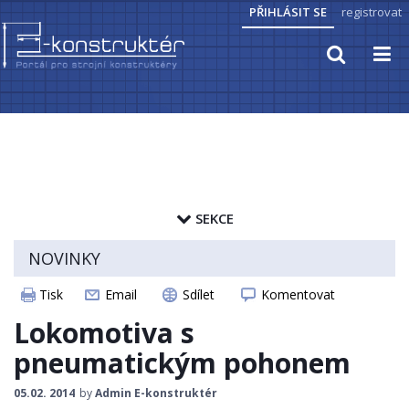
PŘIHLÁSIT SE
registrovat
TECHNICKÉ VÝPOČTY
PRAKTICKÉ INFORMACE
SEKCE
PŘEVODY JEDNOTEK
zapamatovat heslo
NOVINKY
HYDRAULIKA, PNEUMATIKA
ČLÁNKY
Tisk
Email
Sdílet
Komentovat
CAD MODELY
ELEKTROPOHONY
Lokomotiva s
STROJNICKÉ TABULKY
pneumatickým pohonem
SENZORIKA
05.02. 2014
by
Admin E-konstruktér
ZAJÍMAVOSTI