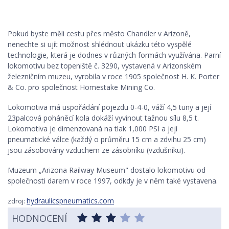
Pokud byste měli cestu přes město Chandler v Arizoně,
nenechte si ujít možnost shlédnout ukázku této vyspělé
technologie, která je dodnes v různých formách využívána. Parní
lokomotivu bez topeniště č. 3290, vystavená v Arizonském
železničním muzeu, vyrobila v roce 1905 společnost H. K. Porter
& Co. pro společnost Homestake Mining Co.
Lokomotiva má uspořádání pojezdu 0-4-0, váží 4,5 tuny a její
23palcová poháněcí kola dokáží vyvinout tažnou sílu 8,5 t.
Lokomotiva je dimenzovaná na tlak 1,000 PSI a její
pneumatické válce (každý o průměru 15 cm a zdvihu 25 cm)
jsou zásobovány vzduchem ze zásobníku (vzdušníku).
Muzeum „Arizona Railway Museum" dostalo lokomotivu od
společnosti darem v roce 1997, odkdy je v něm také vystavena.
hydraulicspneumatics.com
zdroj:
HODNOCENÍ