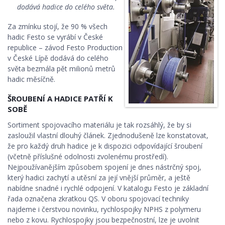
dodává hadice do celého světa.
Za zmínku stojí, že 90 % všech
hadic Festo se vyrábí v České
republice – závod Festo Production
v České Lípě dodává do celého
světa bezmála pět milionů metrů
hadic měsíčně.
ŠROUBENÍ A HADICE PATŘÍ K
SOBĚ
Sortiment spojovacího materiálu je tak rozsáhlý, že by si
zasloužil vlastní dlouhý článek. Zjednodušeně lze konstatovat,
že pro každý druh hadice je k dispozici odpovídající šroubení
(včetně příslušné odolnosti zvolenému prostředí).
Nejpoužívanějším způsobem spojení je dnes nástrčný spoj,
který hadici zachytí a utěsní za její vnější průměr, a ještě
nabídne snadné i rychlé odpojení. V katalogu Festo je základní
řada označena zkratkou QS. V oboru spojovací techniky
najdeme i čerstvou novinku, rychlospojky NPHS z polymeru
nebo z kovu. Rychlospojky jsou bezpečnostní, lze je uvolnit