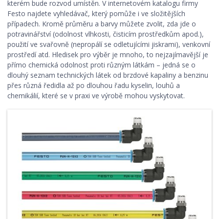
kterém bude rozvod umístěn. V internetovém katalogu firmy
Festo najdete vyhledávač, který pomůže i ve složitějších
případech. Kromě průměru a barvy můžete zvolit, zda jde o
potravinářství (odolnost vlhkosti, čisticím prostředkům apod.),
použití ve svařovně (nepropálí se odletujícími jiskrami), venkovní
prostředí atd. Hledisek pro výběr je mnoho, to nejzajímavější je
přímo chemická odolnost proti různým látkám – jedná se o
dlouhý seznam technických látek od brzdové kapaliny a benzinu
přes různá ředidla až po dlouhou řadu kyselin, louhů a
chemikálií, které se v praxi ve výrobě mohou vyskytovat.