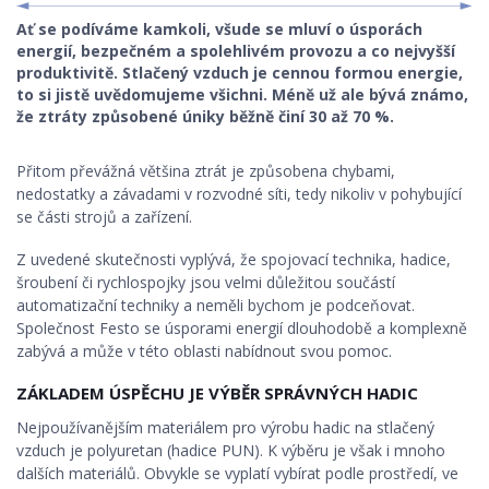
Ať se podíváme kamkoli, všude se mluví o úsporách
STROJNÍ KOMPONENTY
energií, bezpečném a spolehlivém provozu a co nejvyšší
produktivitě. Stlačený vzduch je cennou formou energie,
ROBOTIKA, ŘÍDÍCÍ SYSTÉMY
to si jistě uvědomujeme všichni. Méně už ale bývá známo,
že ztráty způsobené úniky běžně činí 30 až 70 %.
KONSTRUKČNÍ MATERIÁLY
Přitom převážná většina ztrát je způsobena chybami,
KONSTRUKCE
nedostatky a závadami v rozvodné síti, tedy nikoliv v pohybující
se části strojů a zařízení.
BEZPEČNOST STROJŮ
Z uvedené skutečnosti vyplývá, že spojovací technika, hadice,
šroubení či rychlospojky jsou velmi důležitou součástí
automatizační techniky a neměli bychom je podceňovat.
Společnost Festo se úsporami energií dlouhodobě a komplexně
zabývá a může v této oblasti nabídnout svou pomoc.
ZÁKLADEM ÚSPĚCHU JE VÝBĚR SPRÁVNÝCH HADIC
Nejpoužívanějším materiálem pro výrobu hadic na stlačený
vzduch je polyuretan (hadice PUN). K výběru je však i mnoho
dalších materiálů. Obvykle se vyplatí vybírat podle prostředí, ve