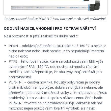
Polyuretanové hadice PUN-H-T jsou barevné a zároveň průhledné.
ODOLNÉ HADICE, VHODNÉ I PRO POTRAVINÁŘSTVÍ
Naši pozornost si jistě zaslouží tři druhy hadic:
PFAN – odolávají při plném tlaku teplotě až 160 °C a nelze je
ničím naleptat nebo jinak narušit; je to nejodolnější materiál
hadic Festo;
PTFE – teflonové hadice, které se odolností velmi blíží výše
uvedeným PFAN (150 °C, odolnost proti mnoha různým
médiím); samozřejmostí je, že oba typy mají certifikát pro
potravinářství;
PUN-H-T – čerstvá novinka. Použitý polyuretan je odolný
proti mikrobům a hydrolýze, dobře se ohýbá a neláme, ale
především je barevný (možnost volby z osmi barev), a přesto
průhledný. Tato vlastnost spolu s nízkou cenou činí z hadic
PUN-H-T favorita na nejprodávanější typ. Zákazník tak má
možnost nejen použít velmi kvalitní výrobek, ale navíc i