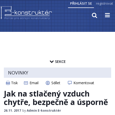
PŘIHLÁSIT SE
registrovat
TECHNICKÉ VÝPOČTY
PRAKTICKÉ INFORMACE
SEKCE
PŘEVODY JEDNOTEK
zapamatovat heslo
NOVINKY
HYDRAULIKA, PNEUMATIKA
ČLÁNKY
Tisk
Email
Sdílet
Komentovat
CAD MODELY
ELEKTROPOHONY
Jak na stlačený vzduch
STROJNICKÉ TABULKY
chytře, bezpečně a úsporně
SENZORIKA
26.11. 2017
by
Admin E-konstruktér
ZAJÍMAVOSTI