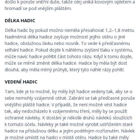
došlo k poruše vnitřní duše, takže olej uniká kovovým opletem a
hromadí se pod vnějším pláštěm.
DÉLKA HADIC
Délka hadic by pokud možno neměla přesahovat 1,2–1,8 metru.
Nadměrná délka hadice zvyšuje možnost jejího otěru o jiné
hadice, obslužnou lávku nebo nosník. To vede k předčasnému
selhání hadice. Pokud dojde k náhlému zvýšení tlaku v systému,
může navíc hadice pohltit část tohoto rázu. Když k tomu dojde,
může se mírně změnit délka hadice. Hadice by měla být dost
dlouhá, aby měla mírný průhyb, který tyto náhlé rázy pohltí.
VEDENÍ HADIC
Tam, kde je to možné, by měly být hadice vedeny tak, aby se o
sebe nemohly vzájemně otírat. Zabrání se tak předčasné poruše
vnějšího pláště hadice. V případě, že není možné vést hadice
tak, aby nedocházelo k vzájemnému tření, měly by se použít
ochranné návleky. K dostání je několik druhů návleků sloužících
k tomuto účelu. Návleky je také možné vyrobit ustřižením staré
hadice na příslušnou délku a jejím podélným rozříznutím. Návlek
je možné umístit na hadici v místě otěru. Hadice by také měly