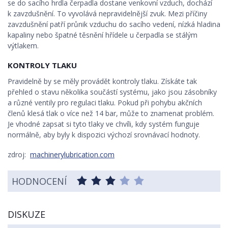
se do sacího hrdla čerpadla dostane venkovní vzduch, dochází
k zavzdušnění. To vyvolává nepravidelnější zvuk. Mezi příčiny
zavzdušnění patří průnik vzduchu do sacího vedení, nízká hladina
kapaliny nebo špatné těsnění hřídele u čerpadla se stálým
výtlakem.
KONTROLY TLAKU
Pravidelně by se měly provádět kontroly tlaku. Získáte tak
přehled o stavu několika součástí systému, jako jsou zásobníky
a různé ventily pro regulaci tlaku. Pokud při pohybu akčních
členů klesá tlak o více než 14 bar, může to znamenat problém.
Je vhodné zapsat si tyto tlaky ve chvíli, kdy systém funguje
normálně, aby byly k dispozici výchozí srovnávací hodnoty.
zdroj:
machinerylubrication.com
HODNOCENÍ
DISKUZE