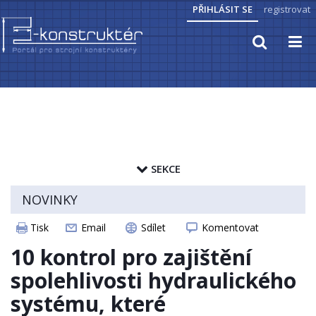
PŘIHLÁSIT SE
registrovat
TECHNICKÉ VÝPOČTY
PRAKTICKÉ INFORMACE
SEKCE
PŘEVODY JEDNOTEK
zapamatovat heslo
NOVINKY
HYDRAULIKA, PNEUMATIKA
ČLÁNKY
Tisk
Email
Sdílet
Komentovat
CAD MODELY
ELEKTROPOHONY
10 kontrol pro zajištění
STROJNICKÉ TABULKY
spolehlivosti hydraulického
SENZORIKA
systému, které
ZAJÍMAVOSTI