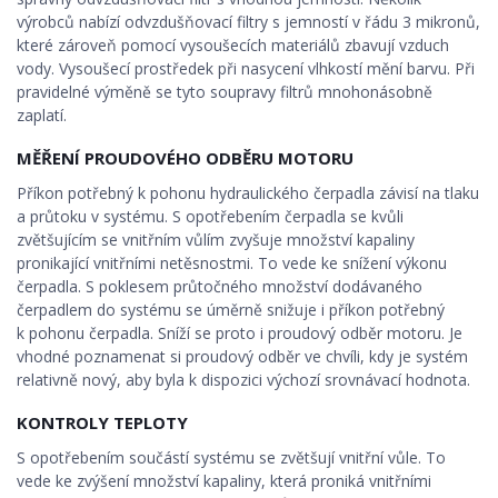
výrobců nabízí odvzdušňovací filtry s jemností v řádu 3 mikronů,
které zároveň pomocí vysoušecích materiálů zbavují vzduch
vody. Vysoušecí prostředek při nasycení vlhkostí mění barvu. Při
pravidelné výměně se tyto soupravy filtrů mnohonásobně
zaplatí.
MĚŘENÍ PROUDOVÉHO ODBĚRU MOTORU
Příkon potřebný k pohonu hydraulického čerpadla závisí na tlaku
a průtoku v systému. S opotřebením čerpadla se kvůli
zvětšujícím se vnitřním vůlím zvyšuje množství kapaliny
pronikající vnitřními netěsnostmi. To vede ke snížení výkonu
čerpadla. S poklesem průtočného množství dodávaného
čerpadlem do systému se úměrně snižuje i příkon potřebný
k pohonu čerpadla. Sníží se proto i proudový odběr motoru. Je
vhodné poznamenat si proudový odběr ve chvíli, kdy je systém
relativně nový, aby byla k dispozici výchozí srovnávací hodnota.
KONTROLY TEPLOTY
S opotřebením součástí systému se zvětšují vnitřní vůle. To
vede ke zvýšení množství kapaliny, která proniká vnitřními