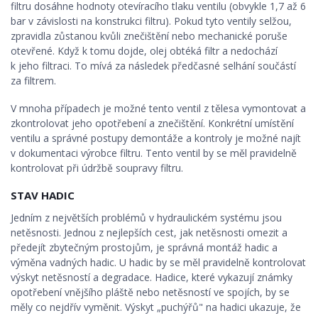
filtru dosáhne hodnoty otevíracího tlaku ventilu (obvykle 1,7 až 6
bar v závislosti na konstrukci filtru). Pokud tyto ventily selžou,
zpravidla zůstanou kvůli znečištění nebo mechanické poruše
otevřené. Když k tomu dojde, olej obtéká filtr a nedochází
k jeho filtraci. To mívá za následek předčasné selhání součástí
za filtrem.
V mnoha případech je možné tento ventil z tělesa vymontovat a
zkontrolovat jeho opotřebení a znečištění. Konkrétní umístění
ventilu a správné postupy demontáže a kontroly je možné najít
v dokumentaci výrobce filtru. Tento ventil by se měl pravidelně
kontrolovat při údržbě soupravy filtru.
STAV HADIC
Jedním z největších problémů v hydraulickém systému jsou
netěsnosti. Jednou z nejlepších cest, jak netěsnosti omezit a
předejít zbytečným prostojům, je správná montáž hadic a
výměna vadných hadic. U hadic by se měl pravidelně kontrolovat
výskyt netěsností a degradace. Hadice, které vykazují známky
opotřebení vnějšího pláště nebo netěsností ve spojích, by se
měly co nejdřív vyměnit. Výskyt „puchýřů" na hadici ukazuje, že