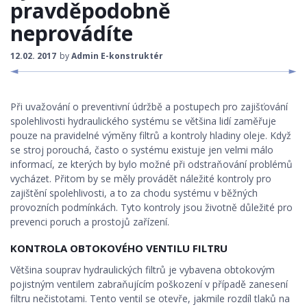
pravděpodobně
STROJNÍ KOMPONENTY
neprovádíte
ROBOTIKA, ŘÍDÍCÍ SYSTÉMY
12.02. 2017
by
Admin E-konstruktér
KONSTRUKČNÍ MATERIÁLY
Při uvažování o preventivní údržbě a postupech pro zajišťování
KONSTRUKCE
spolehlivosti hydraulického systému se většina lidí zaměřuje
pouze na pravidelné výměny filtrů a kontroly hladiny oleje. Když
BEZPEČNOST STROJŮ
se stroj porouchá, často o systému existuje jen velmi málo
informací, ze kterých by bylo možné při odstraňování problémů
vycházet. Přitom by se měly provádět náležité kontroly pro
zajištění spolehlivosti, a to za chodu systému v běžných
provozních podmínkách. Tyto kontroly jsou životně důležité pro
prevenci poruch a prostojů zařízení.
KONTROLA OBTOKOVÉHO VENTILU FILTRU
Většina souprav hydraulických filtrů je vybavena obtokovým
pojistným ventilem zabraňujícím poškození v případě zanesení
filtru nečistotami. Tento ventil se otevře, jakmile rozdíl tlaků na