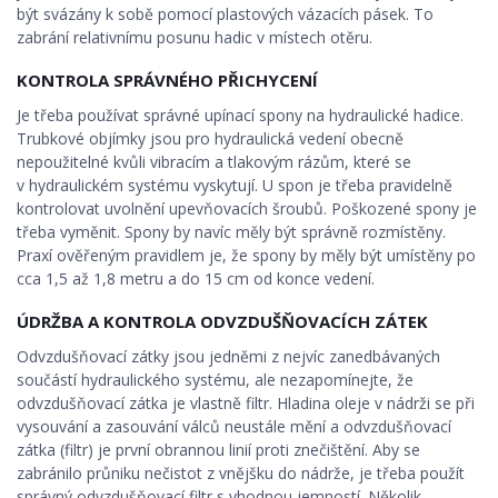
být svázány k sobě pomocí plastových vázacích pásek. To
zabrání relativnímu posunu hadic v místech otěru.
KONTROLA SPRÁVNÉHO PŘICHYCENÍ
Je třeba používat správné upínací spony na hydraulické hadice.
Trubkové objímky jsou pro hydraulická vedení obecně
nepoužitelné kvůli vibracím a tlakovým rázům, které se
v hydraulickém systému vyskytují. U spon je třeba pravidelně
kontrolovat uvolnění upevňovacích šroubů. Poškozené spony je
třeba vyměnit. Spony by navíc měly být správně rozmístěny.
Praxí ověřeným pravidlem je, že spony by měly být umístěny po
cca 1,5 až 1,8 metru a do 15 cm od konce vedení.
ÚDRŽBA A KONTROLA ODVZDUŠŇOVACÍCH ZÁTEK
Odvzdušňovací zátky jsou jedněmi z nejvíc zanedbávaných
součástí hydraulického systému, ale nezapomínejte, že
odvzdušňovací zátka je vlastně filtr. Hladina oleje v nádrži se při
vysouvání a zasouvání válců neustále mění a odvzdušňovací
zátka (filtr) je první obrannou linií proti znečištění. Aby se
zabránilo průniku nečistot z vnějšku do nádrže, je třeba použít
správný odvzdušňovací filtr s vhodnou jemností. Několik