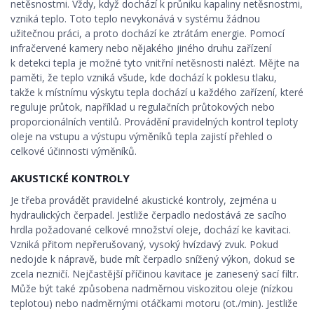
netěsnostmi. Vždy, když dochází k průniku kapaliny netěsnostmi,
vzniká teplo. Toto teplo nevykonává v systému žádnou
užitečnou práci, a proto dochází ke ztrátám energie. Pomocí
infračervené kamery nebo nějakého jiného druhu zařízení
k detekci tepla je možné tyto vnitřní netěsnosti nalézt. Mějte na
paměti, že teplo vzniká všude, kde dochází k poklesu tlaku,
takže k místnímu výskytu tepla dochází u každého zařízení, které
reguluje průtok, například u regulačních průtokových nebo
proporcionálních ventilů. Provádění pravidelných kontrol teploty
oleje na vstupu a výstupu výměníků tepla zajistí přehled o
celkové účinnosti výměníků.
AKUSTICKÉ KONTROLY
Je třeba provádět pravidelné akustické kontroly, zejména u
hydraulických čerpadel. Jestliže čerpadlo nedostává ze sacího
hrdla požadované celkové množství oleje, dochází ke kavitaci.
Vzniká přitom nepřerušovaný, vysoký hvízdavý zvuk. Pokud
nedojde k nápravě, bude mít čerpadlo snížený výkon, dokud se
zcela nezničí. Nejčastější příčinou kavitace je zanesený sací filtr.
Může být také způsobena nadměrnou viskozitou oleje (nízkou
teplotou) nebo nadměrnými otáčkami motoru (ot./min). Jestliže